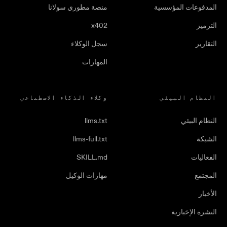
المدفوعات المؤسسية
منصة مطوري سولانا
الترميز
x402
التقارير
سجل الوكلاء
المهارات
النظام البيئي
وكلاء الذكاء الاصطناعي
النظام البيئي
llms.txt
الشبكة
llms-full.txt
الفعاليات
SKILL.md
المجتمع
مهارات الوكيل
الأخبار
النشرة الإخبارية