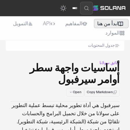
ابدأ من هنا
المفاهيم
API
التمويل
الموارد
جدول المحتويات
وثائق سولانا
أساسيات واجهة سطر
أوامر سيرفبول
Open
Copy Markdown
سيرفبول هي أداة تطوير محلية تبسط عملية التطوير
على سولانا من خلال تحميل البرامج والحسابات
تلقائيًا من شبكة (الشبكة الرئيسية، شبكة التطوير).
استخدم واجهة سطر أوامر سيرفبول لبدء تشغيل