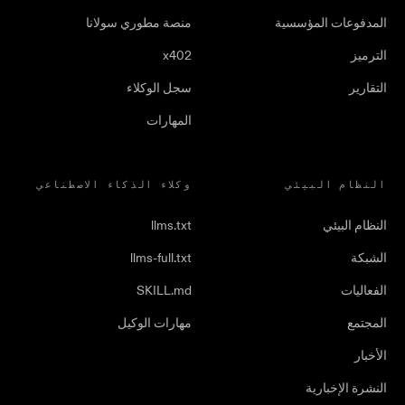
المدفوعات المؤسسية
منصة مطوري سولانا
الترميز
x402
التقارير
سجل الوكلاء
المهارات
النظام البيئي
وكلاء الذكاء الاصطناعي
النظام البيئي
llms.txt
الشبكة
llms-full.txt
الفعاليات
SKILL.md
المجتمع
مهارات الوكيل
الأخبار
النشرة الإخبارية