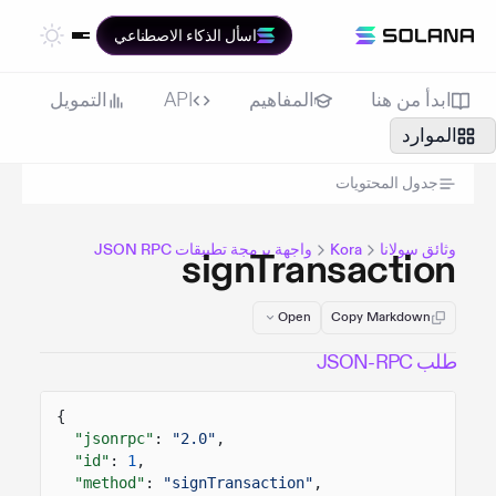
اسأل الذكاء الاصطناعي
ابدأ من هنا
المفاهيم
API
التمويل
الموارد
جدول المحتويات
وثائق سولانا
Kora
واجهة برمجة تطبيقات JSON RPC
signTransaction
Open
Copy Markdown
طلب JSON-RPC
{
"jsonrpc"
:
"2.0"
,
"id"
:
1
,
"method"
:
"signTransaction"
,