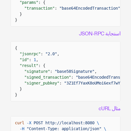
"params"
: {
"transaction"
:
"base64EncodedTransaction"
}
}
استجابة JSON-RPC
{
"jsonrpc"
:
"2.0"
,
"id"
:
1
,
"result"
: {
"signature"
:
"base58Signature"
,
"signed_transaction"
:
"base64EncodedTransacti
"signer_pubkey"
:
"3Z1Ef7YaxK8oUMoi6exf7wYZjZK
}
}
مثال cURL
curl
-X
POST http://localhost:8080
\
-H
"Content-Type: application/json"
\