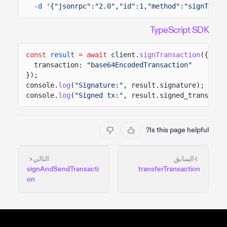
-d
'{"jsonrpc":"2.0","id":1,"method":"signTrans
TypeScript SDK
const
result
= await
client.
signTransaction
({
transaction:
"base64EncodedTransaction"
});
console.
log
(
"Signature:"
, result.signature);
console.
log
(
"Signed tx:"
, result.signed_transacti
Is this page helpful?
السابق
التالي
signAndSendTransacti
transferTransaction
on