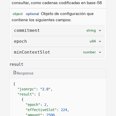
consultar, como cadenas codificadas en base-58
Objeto de configuración que
object
optional
contiene los siguientes campos:
commitment
string
epoch
u64
minContextSlot
number
result
Response
{
"jsonrpc"
:
"2.0"
,
"result"
: [
{
"epoch"
:
2
,
"effectiveSlot"
:
224
,
"amount"
:
2500
,