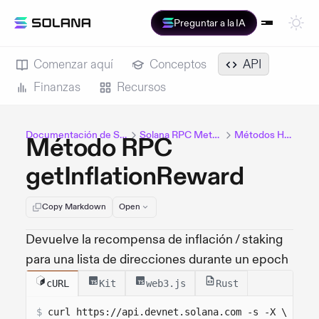
Preguntar a la IA
Comenzar aquí
Conceptos
API
Finanzas
Recursos
Documentación de Solana
Solana RPC Methods
Métodos HTTP
Método RPC
getInflationReward
Copy Markdown
Open
Devuelve la recompensa de inflación / staking
para una lista de direcciones durante un epoch
cURL
Kit
web3.js
Rust
$
curl 
https://api.devnet.solana.com
 -s -X \