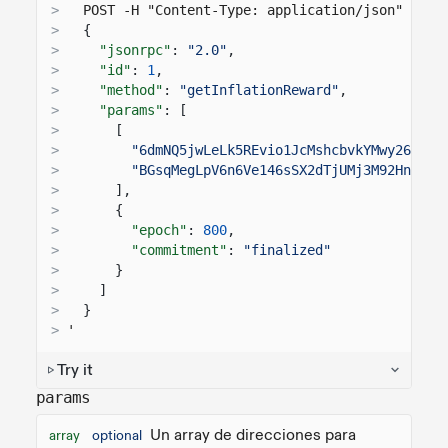
>
  POST -H "Content-Type: application/json" -d '
>
{
>
"jsonrpc"
:
"2.0"
,
>
"id"
:
1
,
>
"method"
:
"getInflationReward"
,
>
"params"
: [
>
[
>
"6dmNQ5jwLeLk5REvio1JcMshcbvkYMwy26sJ8p
>
"BGsqMegLpV6n6Ve146sSX2dTjUMj3M92HnU8Bb
>
],
>
{
>
"epoch"
:
800
,
>
"commitment"
:
"finalized"
>
}
>
]
>
}
>
'
Try it
params
Un array de direcciones para
array
optional