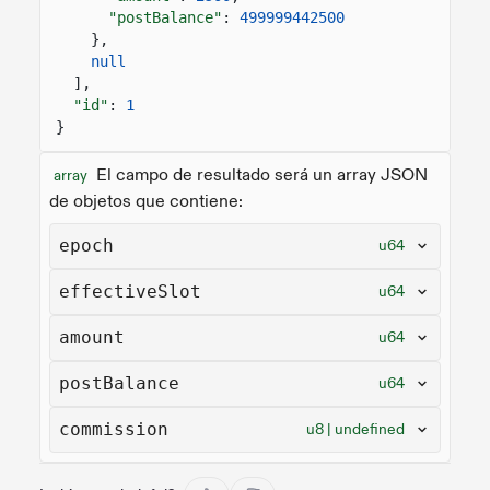
"postBalance"
:
499999442500
},
null
],
"id"
:
1
}
El campo de resultado será un array JSON
array
de objetos que contiene:
epoch
u64
effectiveSlot
u64
amount
u64
postBalance
u64
commission
u8 | undefined