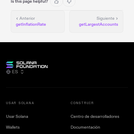
Is this page helpful?
Anterior
Siguiente
getInflationRate
getLargestAccounts
ES
USAR SOLANA
CONSTRUIR
Usar Solana
Centro de desarrolladores
Wallets
Documentación