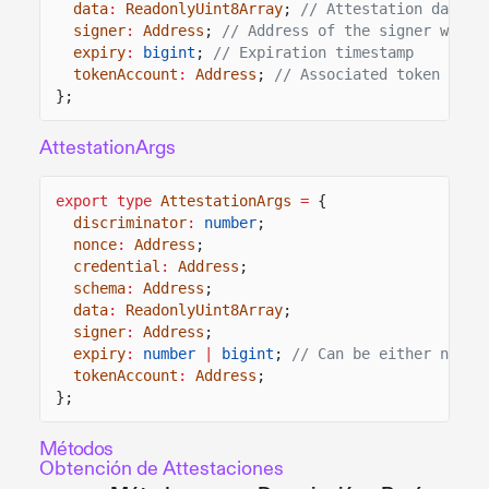
data
:
ReadonlyUint8Array
;
// Attestation data
signer
:
Address
;
// Address of the signer who c
expiry
:
bigint
;
// Expiration timestamp
tokenAccount
:
Address
;
// Associated token acco
};
AttestationArgs
export type
AttestationArgs
=
{
discriminator
:
number
;
nonce
:
Address
;
credential
:
Address
;
schema
:
Address
;
data
:
ReadonlyUint8Array
;
signer
:
Address
;
expiry
:
number
|
bigint
;
// Can be either numbe
tokenAccount
:
Address
;
};
Métodos
Obtención de Attestaciones