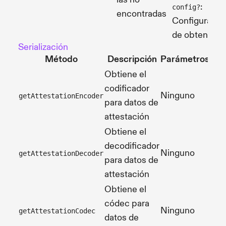
:
config?
encontradas
Configuració
de obtención
Serialización
Método
Descripción
Parámetros
Obtiene el
codificador
Ninguno
getAttestationEncoder
Enc
para datos de
attestación
Obtiene el
decodificador
Ninguno
getAttestationDecoder
Dec
para datos de
attestación
Obtiene el
códec para
Cod
Ninguno
getAttestationCodec
datos de
Att