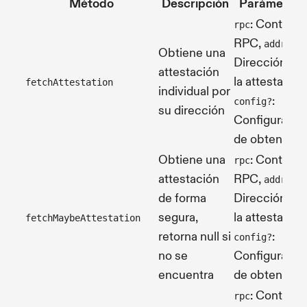
Método
Descripción
Parámetros
: Contexto
rpc
RPC,
:
address
Obtiene una
Dirección de
attestación
la attestación
fetchAttestation
individual por
:
config?
su dirección
Configuració
de obtención
Obtiene una
: Contexto
rpc
attestación
RPC,
:
address
de forma
Dirección de
segura,
la attestación
fetchMaybeAttestation
retorna null si
:
config?
no se
Configuració
encuentra
de obtención
: Contexto
rpc