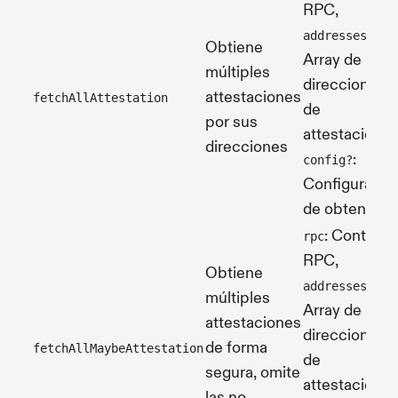
RPC,
:
addresses
Obtiene
Array de
múltiples
direcciones
attestaciones
fetchAllAttestation
de
por sus
attestaciones
direcciones
:
config?
Configuració
de obtención
: Contexto
rpc
RPC,
Obtiene
:
addresses
múltiples
Array de
attestaciones
direcciones
de forma
fetchAllMaybeAttestation
de
segura, omite
attestaciones
las no