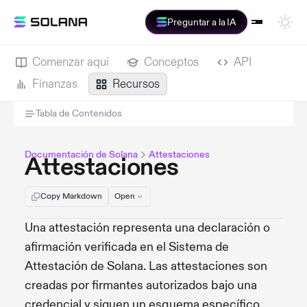
Preguntar a la IA
Comenzar aquí
Conceptos
API
Finanzas
Recursos
Tabla de Contenidos
Documentación de Solana
Attestaciones
Attestaciones
Copy Markdown
Open
Una attestación representa una declaración o
afirmación verificada en el Sistema de
Attestación de Solana. Las attestaciones son
creadas por firmantes autorizados bajo una
credencial y siguen un esquema específico.