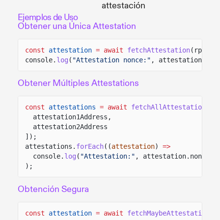
attestación
Ejemplos de Uso
Obtener una Única Attestation
const
attestation
= await
fetchAttestation
(rpc, a
console.
log
(
"Attestation nonce:"
, attestation.non
Obtener Múltiples Attestations
const
attestations
= await
fetchAllAttestation
(rp
attestation1Address,
attestation2Address
]);
attestations.
forEach
((
attestation
)
=>
console.
log
(
"Attestation:"
, attestation.nonce)
);
Obtención Segura
const
attestation
= await
fetchMaybeAttestation
(r