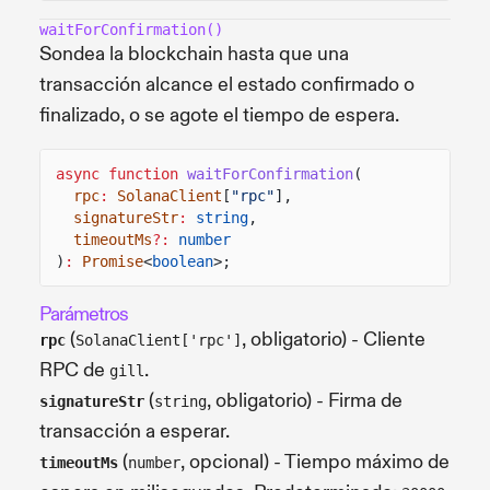
waitForConfirmation()
Sondea la blockchain hasta que una
transacción alcance el estado confirmado o
finalizado, o se agote el tiempo de espera.
async function
waitForConfirmation
(
rpc
:
SolanaClient
[
"rpc"
],
signatureStr
:
string
,
timeoutMs
?:
number
)
:
Promise
<
boolean
>;
Parámetros
(
, obligatorio) - Cliente
rpc
SolanaClient['rpc']
RPC de
.
gill
(
, obligatorio) - Firma de
signatureStr
string
transacción a esperar.
(
, opcional) - Tiempo máximo de
timeoutMs
number