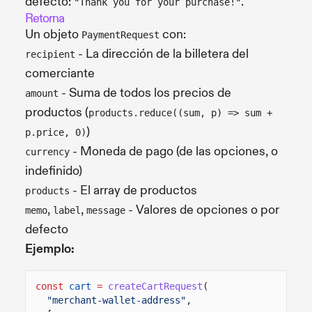
defecto:
.
"Thank you for your purchase!"
Retorna
Un objeto
con:
PaymentRequest
- La dirección de la billetera del
recipient
comerciante
- Suma de todos los precios de
amount
productos (
products.reduce((sum, p) => sum +
)
p.price, 0)
- Moneda de pago (de las opciones, o
currency
indefinido)
- El array de productos
products
,
,
- Valores de opciones o por
memo
label
message
defecto
Ejemplo:
const
cart
=
createCartRequest
(
"merchant-wallet-address"
,