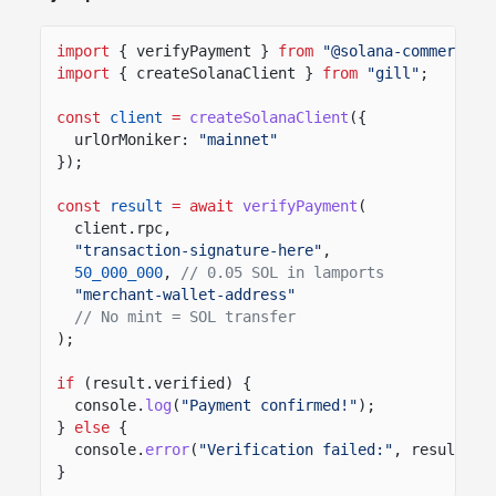
import
{ verifyPayment }
from
"@solana-commerce/h
import
{ createSolanaClient }
from
"gill"
;
const
client
=
createSolanaClient
({
urlOrMoniker:
"mainnet"
});
const
result
= await
verifyPayment
(
client.rpc,
"transaction-signature-here"
,
50_000_000
,
// 0.05 SOL in lamports
"merchant-wallet-address"
// No mint = SOL transfer
);
if
(result.verified) {
console.
log
(
"Payment confirmed!"
);
}
else
{
console.
error
(
"Verification failed:"
, result.er
}