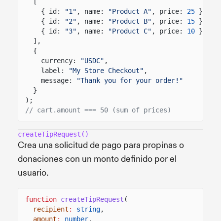
[
{ id:
"1"
, name:
"Product A"
, price:
25
},
{ id:
"2"
, name:
"Product B"
, price:
15
},
{ id:
"3"
, name:
"Product C"
, price:
10
}
],
{
currency:
"USDC"
,
label:
"My Store Checkout"
,
message:
"Thank you for your order!"
}
);
// cart.amount === 50 (sum of prices)
createTipRequest()
Crea una solicitud de pago para propinas o
donaciones con un monto definido por el
usuario.
function
createTipRequest
(
recipient
:
string
,
amount
:
number
,