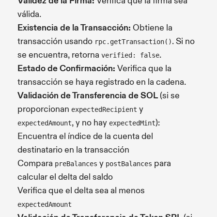
Validez de la Firma:
Verifica que la firma sea
válida.
Existencia de la Transacción:
Obtiene la
transacción usando
. Si no
rpc.getTransaction()
se encuentra, retorna
.
verified: false
Estado de Confirmación:
Verifica que la
transacción se haya registrado en la cadena.
Validación de Transferencia de SOL
(si se
proporcionan
y
expectedRecipient
, y no hay
):
expectedAmount
expectedMint
Encuentra el índice de la cuenta del
destinatario en la transacción
Compara
y
para
preBalances
postBalances
calcular el delta del saldo
Verifica que el delta sea al menos
expectedAmount