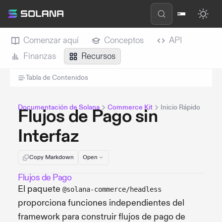
Comenzar aquí
Conceptos
API
Finanzas
Recursos
Tabla de Contenidos
Documentación de Solana
Commerce Kit
Inicio Rápido
Flujos de Pago sin
Interfaz
Copy Markdown
Open
Flujos de Pago
El paquete
@solana-commerce/headless
proporciona funciones independientes del
framework para construir flujos de pago de