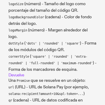
(número) - Tamaño del logo como
logoSize
porcentaje del tamaño del código QR.
(cadena) - Color de fondo
logoBackgroundColor
detrás del logo.
(número) - Margen alrededor del
logoMargin
logo.
(
) - Forma
dotStyle
'dots' | 'rounded' | 'square'
de los módulos del código QR.
(
cornerStyle
'square' | 'rounded' | 'extra-
) -
rounded' | 'full-rounded' | 'maximum-rounded'
Forma de los marcadores de esquina.
Devuelve
Una
que se resuelve en un objeto:
Promise
(URL) - URL de Solana Pay (por ejemplo,
url
)
solana:recipient?amount=10&spl-token=...
(cadena) - URL de datos codificada en
qr