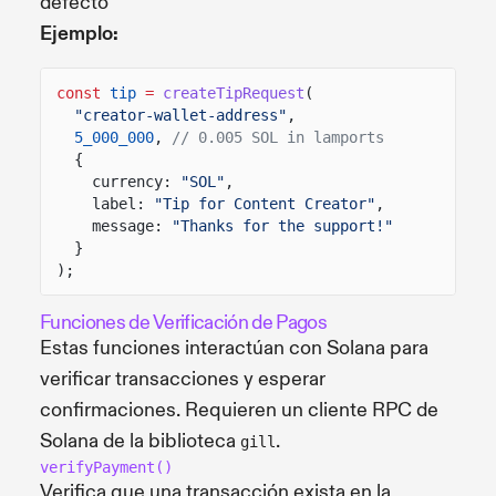
defecto
Ejemplo:
const
tip
=
createTipRequest
(
"creator-wallet-address"
,
5_000_000
,
// 0.005 SOL in lamports
{
currency:
"SOL"
,
label:
"Tip for Content Creator"
,
message:
"Thanks for the support!"
}
);
Funciones de Verificación de Pagos
Estas funciones interactúan con Solana para
verificar transacciones y esperar
confirmaciones. Requieren un cliente RPC de
Solana de la biblioteca
.
gill
verifyPayment()
Verifica que una transacción exista en la