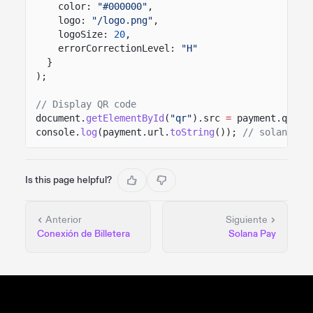
color:
"#000000"
,
logo:
"/logo.png"
,
logoSize:
20
,
errorCorrectionLevel:
"H"
}
);
// Display QR code
document.
getElementById
(
"qr"
).src
=
payment.qr;
console.
log
(payment.url.
toString
());
// solana:me
Is this page helpful?
Anterior
Siguiente
Conexión de Billetera
Solana Pay