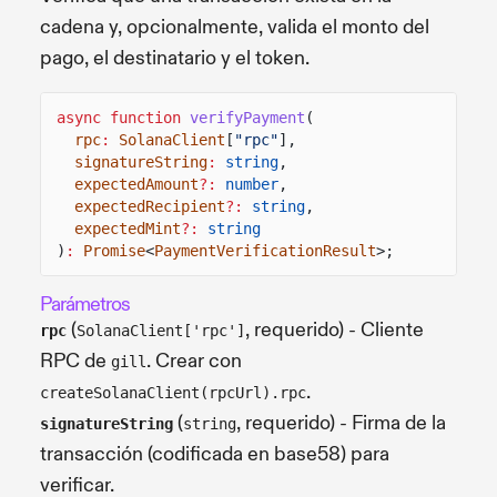
cadena y, opcionalmente, valida el monto del
pago, el destinatario y el token.
async function
verifyPayment
(
rpc
:
SolanaClient
[
"rpc"
],
signatureString
:
string
,
expectedAmount
?:
number
,
expectedRecipient
?:
string
,
expectedMint
?:
string
)
:
Promise
<
PaymentVerificationResult
>;
Parámetros
(
, requerido) - Cliente
rpc
SolanaClient['rpc']
RPC de
. Crear con
gill
.
createSolanaClient(rpcUrl).rpc
(
, requerido) - Firma de la
signatureString
string
transacción (codificada en base58) para
verificar.