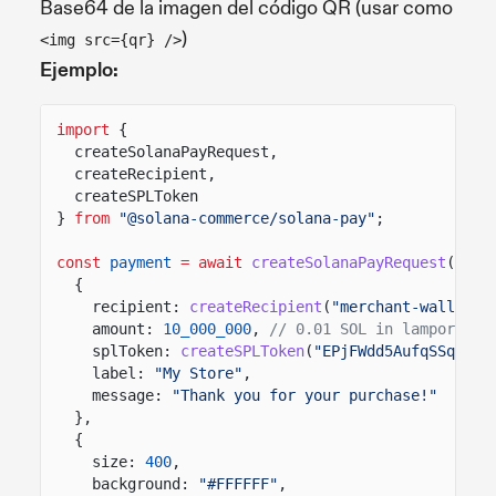
Base64 de la imagen del código QR (usar como
)
<img src={qr} />
Ejemplo:
import
{
createSolanaPayRequest,
createRecipient,
createSPLToken
}
from
"@solana-commerce/solana-pay"
;
const
payment
= await
createSolanaPayRequest
(
{
recipient:
createRecipient
(
"merchant-wallet-a
amount:
10_000_000
,
// 0.01 SOL in lamports
splToken:
createSPLToken
(
"EPjFWdd5AufqSSqeM2q
label:
"My Store"
,
message:
"Thank you for your purchase!"
},
{
size:
400
,
background:
"#FFFFFF"
,