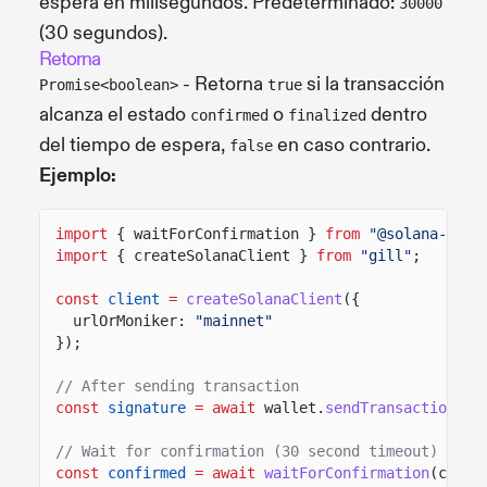
espera en milisegundos. Predeterminado:
30000
(30 segundos).
Retorna
- Retorna
si la transacción
Promise<boolean>
true
alcanza el estado
o
dentro
confirmed
finalized
del tiempo de espera,
en caso contrario.
false
Ejemplo:
import
{ waitForConfirmation }
from
"@solana-comm
import
{ createSolanaClient }
from
"gill"
;
const
client
=
createSolanaClient
({
urlOrMoniker:
"mainnet"
});
// After sending transaction
const
signature
= await
wallet.
sendTransaction
(tr
// Wait for confirmation (30 second timeout)
const
confirmed
= await
waitForConfirmation
(clien