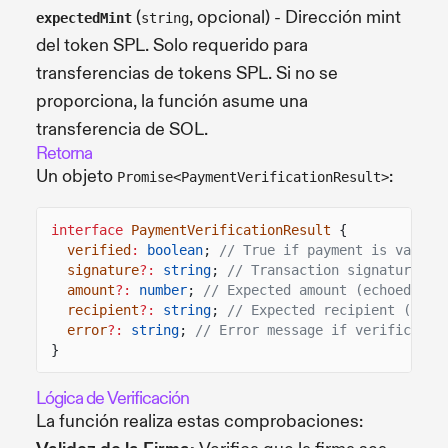
(
, opcional) - Dirección mint
expectedMint
string
del token SPL. Solo requerido para
transferencias de tokens SPL. Si no se
proporciona, la función asume una
transferencia de SOL.
Retorna
Un objeto
:
Promise<PaymentVerificationResult>
interface
PaymentVerificationResult
{
verified
:
boolean
;
// True if payment is valid
signature
?:
string
;
// Transaction signature (e
amount
?:
number
;
// Expected amount (echoed bac
recipient
?:
string
;
// Expected recipient (echo
error
?:
string
;
// Error message if verificatio
}
Lógica de Verificación
La función realiza estas comprobaciones: