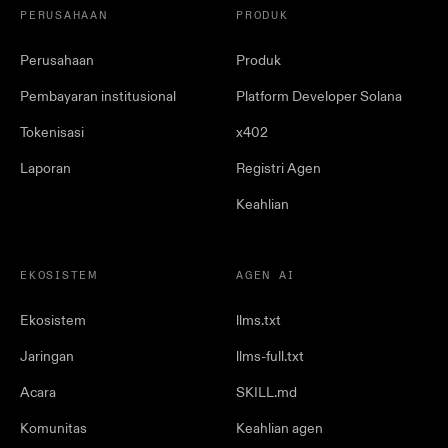
PERUSAHAAN
PRODUK
Perusahaan
Produk
Pembayaran institusional
Platform Developer Solana
Tokenisasi
x402
Laporan
Registri Agen
Keahlian
EKOSISTEM
AGEN AI
Ekosistem
llms.txt
Jaringan
llms-full.txt
Acara
SKILL.md
Komunitas
Keahlian agen