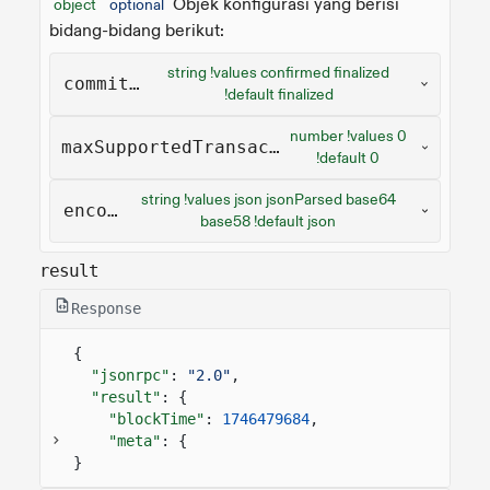
Objek konfigurasi yang berisi
object
optional
bidang-bidang berikut:
string !values confirmed finalized
commitment
!default finalized
number !values 0
maxSupportedTransactionVersion
!default 0
string !values json jsonParsed base64
encoding
base58 !default json
result
Response
{
"jsonrpc"
:
"2.0"
,
"result"
: {
"blockTime"
:
1746479684
,
"meta"
: {
}