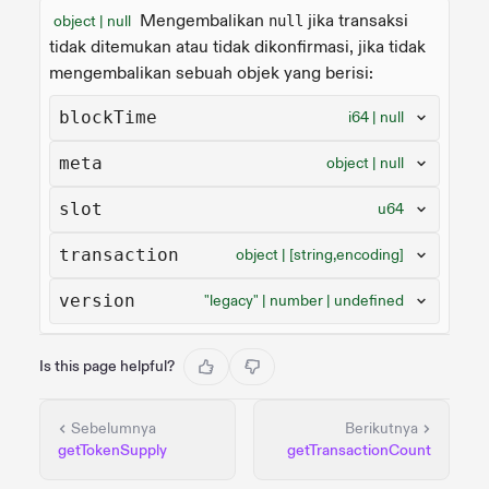
Mengembalikan
jika transaksi
object | null
null
tidak ditemukan atau tidak dikonfirmasi, jika tidak
mengembalikan sebuah objek yang berisi:
blockTime
i64 | null
meta
object | null
slot
u64
transaction
object | [string,encoding]
version
"legacy" | number | undefined
Is this page helpful?
Sebelumnya
Berikutnya
getTokenSupply
getTransactionCount