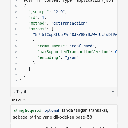
>
  POST -H "Content-Type: application/json" -d '
>
{
>
"jsonrpc"
:
"2.0"
,
>
"id"
:
1
,
>
"method"
:
"getTransaction"
,
>
"params"
: [
>
"5Pj5fCupXLUePYn18JkY8SrRaWFiUctuDTRwvUy2
>
{
>
"commitment"
:
"confirmed"
,
>
"maxSupportedTransactionVersion"
:
0
,
>
"encoding"
:
"json"
>
}
>
]
>
}
>
'
Try it
params
Tanda tangan transaksi,
string !required
optional
sebagai string yang dikodekan base-58