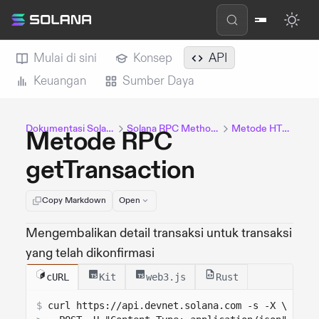
Mulai di sini
Konsep
API
Keuangan
Sumber Daya
Dokumentasi Solana
Solana RPC Methods
Metode HTTP
Metode RPC
getTransaction
Copy Markdown
Open
Mengembalikan detail transaksi untuk transaksi
yang telah dikonfirmasi
cURL
Kit
web3.js
Rust
$
curl 
https://api.devnet.solana.com
 -s -X \