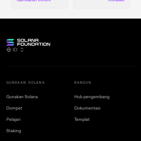
ID
GUNAKAN SOLANA
BANGUN
Gunakan Solana
Hub pengembang
Dompet
Dokumentasi
Pelajari
Templat
Staking