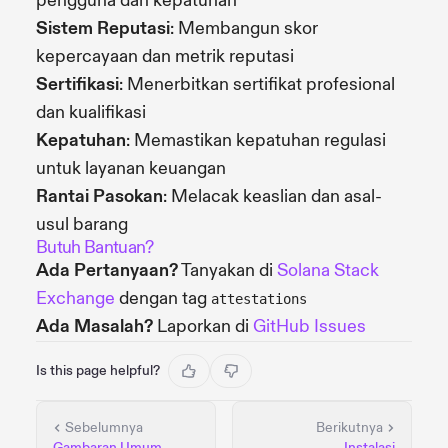
pengguna dan kepatuhan
Sistem Reputasi
: Membangun skor
kepercayaan dan metrik reputasi
Sertifikasi
: Menerbitkan sertifikat profesional
dan kualifikasi
Kepatuhan
: Memastikan kepatuhan regulasi
untuk layanan keuangan
Rantai Pasokan
: Melacak keaslian dan asal-
usul barang
Butuh Bantuan?
Ada Pertanyaan?
Tanyakan di
Solana Stack
Exchange
dengan tag
attestations
Ada Masalah?
Laporkan di
GitHub Issues
Is this page helpful?
Sebelumnya
Berikutnya
Gambaran Umum
Instalasi