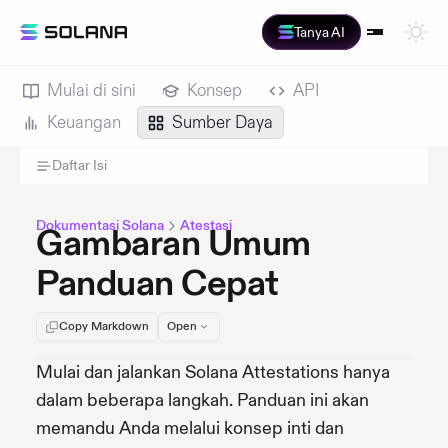
Tanya AI
Mulai di sini
Konsep
API
Keuangan
Sumber Daya
Daftar Isi
Dokumentasi Solana
Atestasi
Gambaran Umum
Panduan Cepat
Copy Markdown
Open
Mulai dan jalankan Solana Attestations hanya
dalam beberapa langkah. Panduan ini akan
memandu Anda melalui konsep inti dan