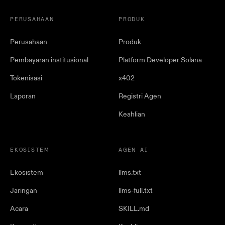
PERUSAHAAN
PRODUK
Perusahaan
Produk
Pembayaran institusional
Platform Developer Solana
Tokenisasi
x402
Laporan
Registri Agen
Keahlian
EKOSISTEM
AGEN AI
Ekosistem
llms.txt
Jaringan
llms-full.txt
Acara
SKILL.md