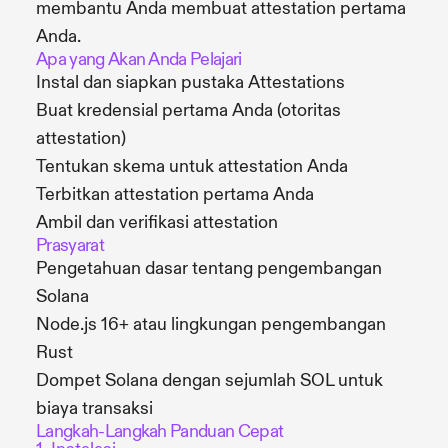
membantu Anda membuat attestation pertama
Anda.
Apa yang Akan Anda Pelajari
Instal dan siapkan pustaka Attestations
Buat kredensial pertama Anda (otoritas
attestation)
Tentukan skema untuk attestation Anda
Terbitkan attestation pertama Anda
Ambil dan verifikasi attestation
Prasyarat
Pengetahuan dasar tentang pengembangan
Solana
Node.js 16+ atau lingkungan pengembangan
Rust
Dompet Solana dengan sejumlah SOL untuk
biaya transaksi
Langkah-Langkah Panduan Cepat