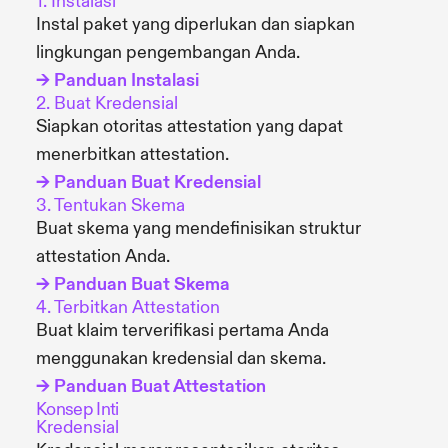
1. Instalasi
Instal paket yang diperlukan dan siapkan
lingkungan pengembangan Anda.
→ Panduan Instalasi
2. Buat Kredensial
Siapkan otoritas attestation yang dapat
menerbitkan attestation.
→ Panduan Buat Kredensial
3. Tentukan Skema
Buat skema yang mendefinisikan struktur
attestation Anda.
→ Panduan Buat Skema
4. Terbitkan Attestation
Buat klaim terverifikasi pertama Anda
menggunakan kredensial dan skema.
→ Panduan Buat Attestation
Konsep Inti
Kredensial