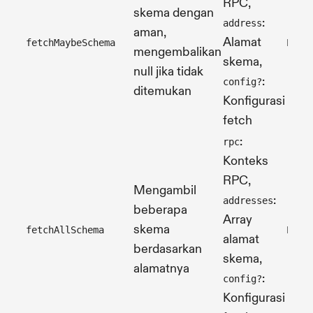
RPC,
skema dengan
:
address
aman,
Alamat
fetchMaybeSchema
Prom
mengembalikan
skema,
null jika tidak
:
config?
ditemukan
Konfigurasi
fetch
:
rpc
Konteks
RPC,
Mengambil
:
addresses
beberapa
Array
skema
fetchAllSchema
Prom
alamat
berdasarkan
skema,
alamatnya
:
config?
Konfigurasi