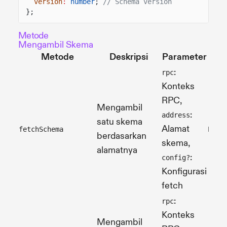
version
:
number
;
// Schema version
};
Metode
Mengambil Skema
Metode
Deskripsi
Parameter
:
rpc
Konteks
RPC,
Mengambil
:
address
satu skema
Alamat
fetchSchema
Prom
berdasarkan
skema,
alamatnya
:
config?
Konfigurasi
fetch
:
rpc
Konteks
Mengambil