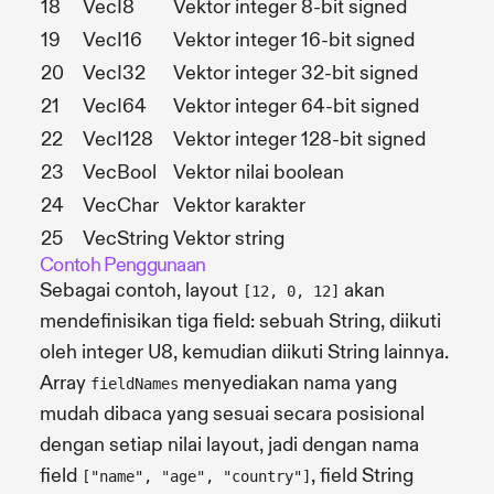
18
VecI8
Vektor integer 8-bit signed
19
VecI16
Vektor integer 16-bit signed
20
VecI32
Vektor integer 32-bit signed
21
VecI64
Vektor integer 64-bit signed
22
VecI128
Vektor integer 128-bit signed
23
VecBool
Vektor nilai boolean
24
VecChar
Vektor karakter
25
VecString
Vektor string
Contoh Penggunaan
Sebagai contoh, layout
akan
[12, 0, 12]
mendefinisikan tiga field: sebuah String, diikuti
oleh integer U8, kemudian diikuti String lainnya.
Array
menyediakan nama yang
fieldNames
mudah dibaca yang sesuai secara posisional
dengan setiap nilai layout, jadi dengan nama
field
, field String
["name", "age", "country"]