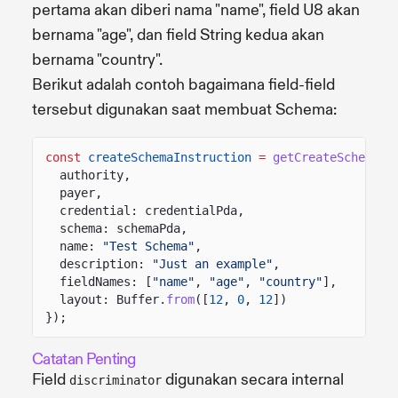
pertama akan diberi nama "name", field U8 akan
bernama "age", dan field String kedua akan
bernama "country".
Berikut adalah contoh bagaimana field-field
tersebut digunakan saat membuat Schema:
const
createSchemaInstruction
=
getCreateSchemaIn
authority,
payer,
credential: credentialPda,
schema: schemaPda,
name:
"Test Schema"
,
description:
"Just an example"
,
fieldNames: [
"name"
,
"age"
,
"country"
],
layout: Buffer.
from
([
12
,
0
,
12
])
});
Catatan Penting
Field
digunakan secara internal
discriminator