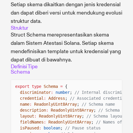
Setiap skema dikaitkan dengan jenis kredensial
dan dapat diberi versi untuk mendukung evolusi
struktur data.
Struktur
Struct Schema merepresentasikan skema
dalam Sistem Atestasi Solana. Setiap skema
mendefinisikan template untuk kredensial yang
dapat dibuat di bawahnya.
Definisi Tipe
Schema
export type
Schema
=
{
discriminator
:
number
;
// Internal discriminato
credential
:
Address
;
// Associated credential a
name
:
ReadonlyUint8Array
;
// Schema name
description
:
ReadonlyUint8Array
;
// Schema desc
layout
:
ReadonlyUint8Array
;
// Schema layout de
fieldNames
:
ReadonlyUint8Array
;
// Names of fie
isPaused
:
boolean
;
// Pause status