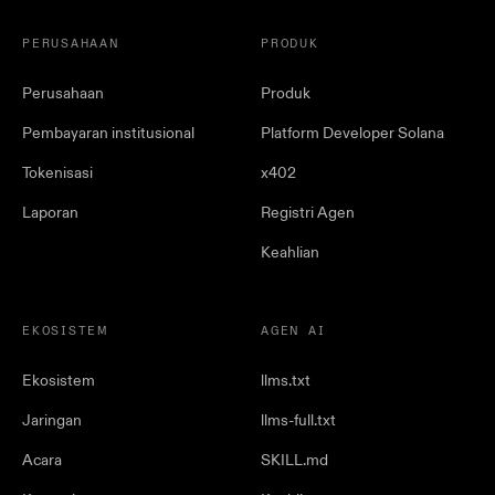
PERUSAHAAN
PRODUK
Perusahaan
Produk
Pembayaran institusional
Platform Developer Solana
Tokenisasi
x402
Laporan
Registri Agen
Keahlian
EKOSISTEM
AGEN AI
Ekosistem
llms.txt
Jaringan
llms-full.txt
Acara
SKILL.md