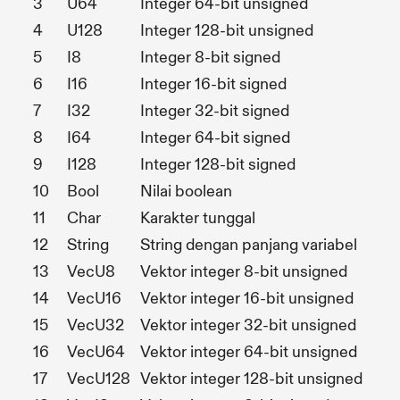
3
U64
Integer 64-bit unsigned
4
U128
Integer 128-bit unsigned
5
I8
Integer 8-bit signed
6
I16
Integer 16-bit signed
7
I32
Integer 32-bit signed
8
I64
Integer 64-bit signed
9
I128
Integer 128-bit signed
10
Bool
Nilai boolean
11
Char
Karakter tunggal
12
String
String dengan panjang variabel
13
VecU8
Vektor integer 8-bit unsigned
14
VecU16
Vektor integer 16-bit unsigned
15
VecU32
Vektor integer 32-bit unsigned
16
VecU64
Vektor integer 64-bit unsigned
17
VecU128
Vektor integer 128-bit unsigned