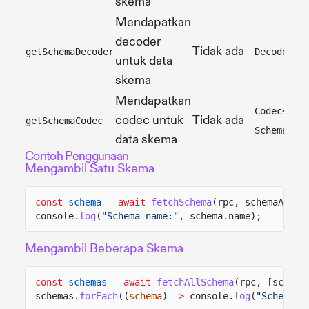
skema
Mendapatkan
decoder
Tidak ada
getSchemaDecoder
Decoder<S
untuk data
skema
Mendapatkan
Codec<Sch
codec untuk
Tidak ada
getSchemaCodec
Schema>
data skema
Contoh Penggunaan
Mengambil Satu Skema
const
schema
= await
fetchSchema
(rpc, schemaAddre
console.
log
(
"Schema name:"
, schema.name);
Mengambil Beberapa Skema
const
schemas
= await
fetchAllSchema
(rpc, [schema
schemas.
forEach
((
schema
)
=>
console.
log
(
"Schema:"