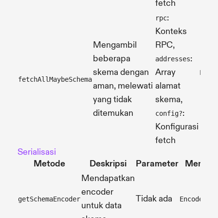
fetch
:
rpc
Konteks
Mengambil
RPC,
beberapa
:
addresses
skema dengan
Array
Prom
fetchAllMaybeSchema
aman, melewati
alamat
[]>
yang tidak
skema,
ditemukan
:
config?
Konfigurasi
fetch
Serialisasi
Metode
Deskripsi
Parameter
Mengem
Mendapatkan
encoder
Tidak ada
getSchemaEncoder
Encoder<S
untuk data