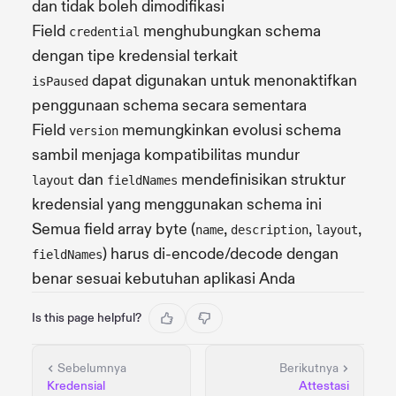
dan tidak boleh dimodifikasi
Field
menghubungkan schema
credential
dengan tipe kredensial terkait
dapat digunakan untuk menonaktifkan
isPaused
penggunaan schema secara sementara
Field
memungkinkan evolusi schema
version
sambil menjaga kompatibilitas mundur
dan
mendefinisikan struktur
layout
fieldNames
kredensial yang menggunakan schema ini
Semua field array byte (
,
,
,
name
description
layout
) harus di-encode/decode dengan
fieldNames
benar sesuai kebutuhan aplikasi Anda
Is this page helpful?
Sebelumnya
Berikutnya
Kredensial
Attestasi