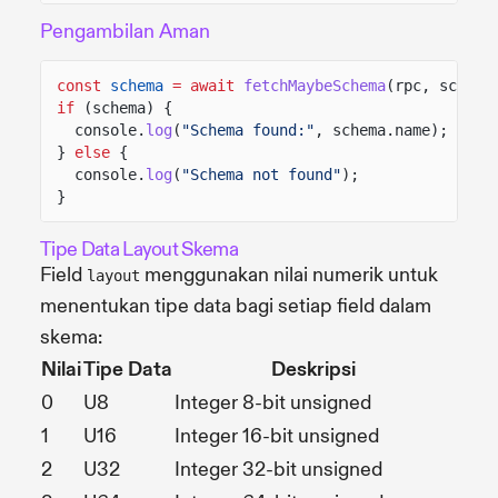
Pengambilan Aman
const
schema
= await
fetchMaybeSchema
(rpc, schema
if
(schema) {
console.
log
(
"Schema found:"
, schema.name);
}
else
{
console.
log
(
"Schema not found"
);
}
Tipe Data Layout Skema
Field
menggunakan nilai numerik untuk
layout
menentukan tipe data bagi setiap field dalam
skema:
Nilai
Tipe Data
Deskripsi
0
U8
Integer 8-bit unsigned
1
U16
Integer 16-bit unsigned
2
U32
Integer 32-bit unsigned