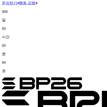
문의하기
행동 강령
000
일
00
시간
00
분
00
초