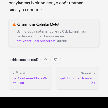
onaylanmış bloktan geriye doğru zaman
sırasıyla döndürür
Kullanımdan Kaldırılan Metot
Bu metodun
solana-core
v2.0'da kaldırılması
bekleniyor. Lütfen bunun yerine
getSignaturesForAddress
kullanın.
Is this page helpful?
Önceki
Sonraki
getConfirmedBlocksW
getConfirmedTransacti
ithLimit
on