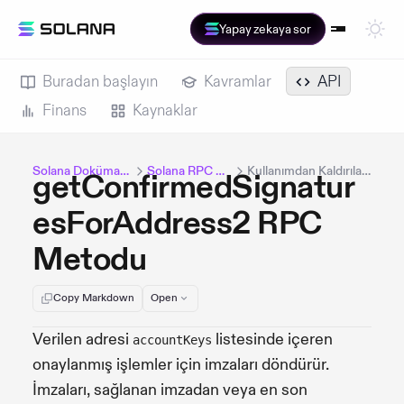
Yapay zekaya sor
Buradan başlayın
Kavramlar
API
Finans
Kaynaklar
Solana Dokümantasyonu
Solana RPC Methods
Kullanımdan Kaldırılan Metotlar
getConfirmedSignatur
esForAddress2 RPC
Metodu
Copy Markdown
Open
Verilen adresi
listesinde içeren
accountKeys
onaylanmış işlemler için imzaları döndürür.
İmzaları, sağlanan imzadan veya en son