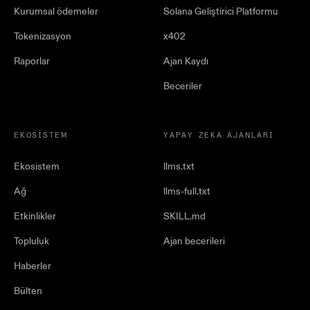
Kurumsal ödemeler
Solana Geliştirici Platformu
Tokenizasyon
x402
Raporlar
Ajan Kaydı
Beceriler
EKOSISTEM
YAPAY ZEKA AJANLARI
Ekosistem
llms.txt
Ağ
llms-full.txt
Etkinlikler
SKILL.md
Topluluk
Ajan becerileri
Haberler
Bülten