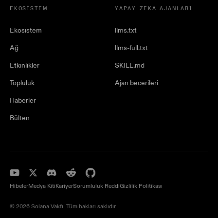
EKOSISTEM
YAPAY ZEKA AJANLARI
Ekosistem
llms.txt
Ağ
llms-full.txt
Etkinlikler
SKILL.md
Topluluk
Ajan becerileri
Haberler
Bülten
Hibeler
Medya Kiti
Kariyer
Sorumluluk Reddi
Gizlilik Politikası
© 2026 Solana Vakfı. Tüm hakları saklıdır.