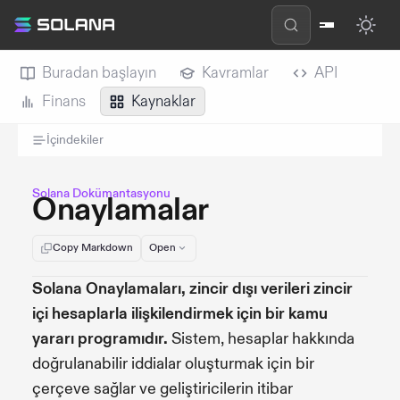
Buradan başlayın
Kavramlar
API
Finans
Kaynaklar
İçindekiler
Solana Dokümantasyonu
Onaylamalar
Copy Markdown
Open
Solana Onaylamaları, zincir dışı verileri zincir
içi hesaplarla ilişkilendirmek için bir kamu
yararı programıdır.
Sistem, hesaplar hakkında
doğrulanabilir iddialar oluşturmak için bir
çerçeve sağlar ve geliştiricilerin itibar