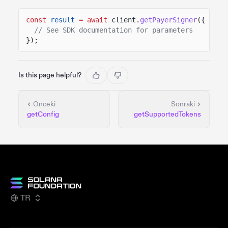
const
result
= await
client.
getPayerSigner
({
// See SDK documentation for parameters
});
Is this page helpful?
Önceki
Sonraki
getConfig
getSupportedTokens
TR