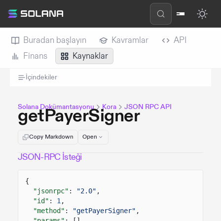
Buradan başlayın
Kavramlar
API
Finans
Kaynaklar
İçindekiler
Solana Dokümantasyonu
Kora
JSON RPC API
getPayerSigner
Copy Markdown
Open
JSON-RPC İsteği
{
"jsonrpc"
:
"2.0"
,
"id"
:
1
,
"method"
:
"getPayerSigner"
,
"params"
: []