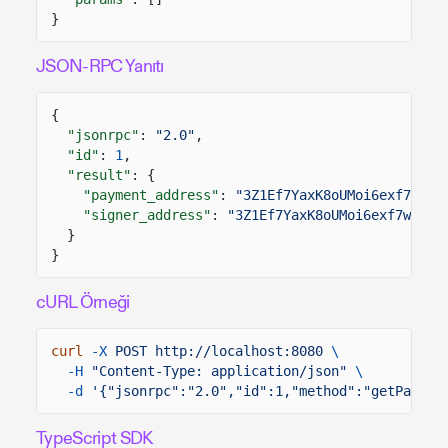
}
JSON-RPC Yanıtı
{
"jsonrpc"
:
"2.0"
,
"id"
:
1
,
"result"
: {
"payment_address"
:
"3Z1Ef7YaxK8oUMoi6exf7wYZj
"signer_address"
:
"3Z1Ef7YaxK8oUMoi6exf7wYZjZ
}
}
cURL Örneği
curl
-X
POST http://localhost:8080
\
-H
"Content-Type: application/json"
\
-d
'{"jsonrpc":"2.0","id":1,"method":"getPayerS
TypeScript SDK