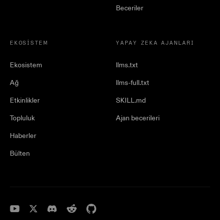
Beceriler
EKOSISTEM
YAPAY ZEKA AJANLARI
Ekosistem
llms.txt
Ağ
llms-full.txt
Etkinlikler
SKILL.md
Topluluk
Ajan becerileri
Haberler
Bülten