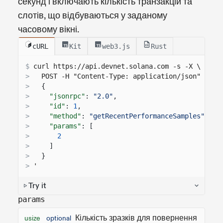
секунд і включають кількість транзакцій та
слотів, що відбуваються у заданому
часовому вікні.
cURL
Kit
web3.js
Rust
$
curl 
https://api.devnet.solana.com
 -s -X \
>
  POST -H "Content-Type: application/json" -d '
>
{
>
"jsonrpc"
:
"2.0"
,
>
"id"
:
1
,
>
"method"
:
"getRecentPerformanceSamples"
,
>
"params"
: [
>
2
>
]
>
}
>
'
Try it
params
Кількість зразків для повернення
usize
optional