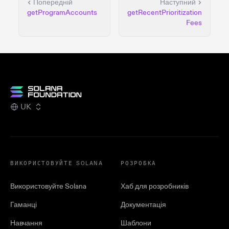
Попередній
Наступний
getProgramAccounts
getRecentPrioritization
Fees
UK
ВИКОРИСТОВУЙТЕ SOLANA
РОЗРОБКА
Використовуйте Solana
Хаб для розробників
Гаманці
Документація
Навчання
Шаблони