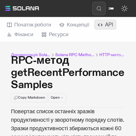
Початок роботи
Концепції
API
Фінанси
Ресурси
Документація Solana
Solana RPC Methods
HTTP-методи
RPC-метод
getRecentPerformance
Samples
Copy Markdown
Open
Повертає список останніх зразків
продуктивності у зворотному порядку слотів.
Зразки продуктивності збираються кожні 60