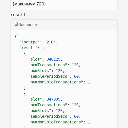
(максимум 720)
result
Response
{
"jsonrpc"
:
"2.0"
,
"result"
: [
{
"slot"
:
348125
,
"numTransactions"
:
126
,
"numSlots"
:
126
,
"samplePeriodSecs"
:
60
,
"numNonVoteTransactions"
:
1
},
{
"slot"
:
347999
,
"numTransactions"
:
126
,
"numSlots"
:
126
,
"samplePeriodSecs"
:
60
,
"numNonVoteTransactions"
:
1
}