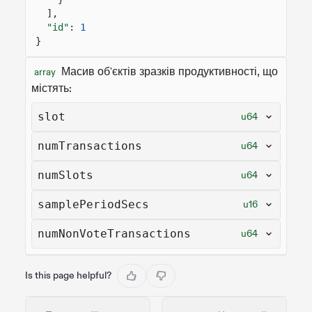
],
"id"
:
1
}
Масив об'єктів зразків продуктивності, що
array
містять:
slot
u64
numTransactions
u64
numSlots
u64
samplePeriodSecs
u16
numNonVoteTransactions
u64
Is this page helpful?