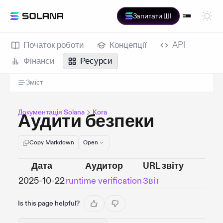
Запитати ШІ
Початок роботи
Концепції
API
Фінанси
Ресурси
Зміст
Документація Solana
Kora
Аудити безпеки
Copy Markdown
Open
Дата
Аудитор
URL звіту
2025-10-22
runtime verification
Звіт
Is this page helpful?