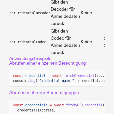
Gibt den
Decoder für
Keine
getCredentialDecoder
Decod
Anmeldedaten
zurück
Gibt den
Codec für
Codec
Keine
getCredentialCodec
Anmeldedaten
Crede
zurück
Anwendungsbeispiele
Abrufen einer einzelnen Berechtigung
const
credential
= await
fetchCredential
(rpc, cre
console.
log
(
"Credential name:"
, credential.name);
Abrufen mehrerer Berechtigungen
const
credentials
= await
fetchAllCredential
(rpc,
credential1Address,