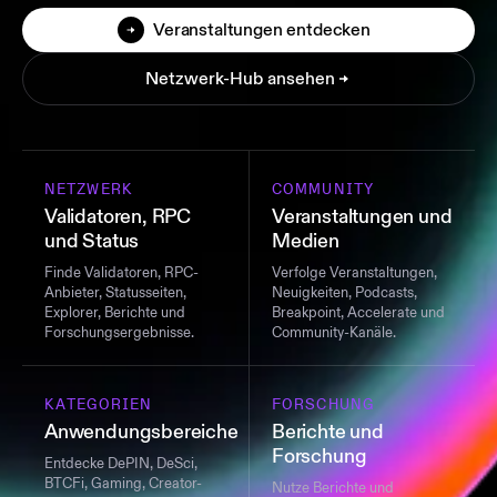
Veranstaltungen entdecken
Netzwerk-Hub ansehen
NETZWERK
COMMUNITY
Validatoren, RPC
Veranstaltungen und
und Status
Medien
Finde Validatoren, RPC-
Verfolge Veranstaltungen,
Anbieter, Statusseiten,
Neuigkeiten, Podcasts,
Explorer, Berichte und
Breakpoint, Accelerate und
Forschungsergebnisse.
Community-Kanäle.
KATEGORIEN
FORSCHUNG
Anwendungsbereiche
Berichte und
Forschung
Entdecke DePIN, DeSci,
BTCFi, Gaming, Creator-
Nutze Berichte und