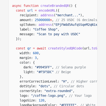
async function
createBrandedQR
() {
const
url
=
encodeURL
({
recipient:
address
(
"merchant..."
),
amount:
25000000
n
,
// 25 USDC (6 decimals)
splToken:
address
(
"EPjFWdd5AufqSSqeM2qN1xzyba
label:
"Coffee Shop"
,
message:
"Scan to pay with USDC"
});
const
qr
= await
createStyledQRCode
(url.
toStrin
width:
600
,
margin:
3
,
color: {
dark:
"#9945FF"
,
// Solana purple
light:
"#F5F5DC"
// Beige
},
errorCorrectionLevel:
"H"
,
// Higher correcti
dotStyle:
"dots"
,
// Circular dots
cornerStyle:
"extra-rounded"
,
logo:
"/coffee-logo.png"
,
// Your logo
logoSize:
120
,
logoBackgroundColor:
"#FFFFFF"
,
// White padd