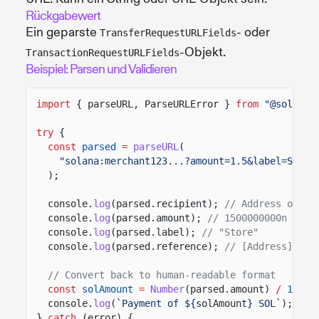
Rückgabewert
Ein geparste
- oder
TransferRequestURLFields
-Objekt.
TransactionRequestURLFields
Beispiel: Parsen und Validieren
import
{ parseURL, ParseURLError }
from
"@solana-
try
{
const
parsed
=
parseURL
(
"solana:merchant123...?amount=1.5&label=Store
);
console.
log
(parsed.recipient);
// Address objec
console.
log
(parsed.amount);
// 1500000000n (1.5
console.
log
(parsed.label);
// "Store"
console.
log
(parsed.reference);
// [Address]
// Convert back to human-readable format
const
solAmount
=
Number
(parsed.amount)
/
1e9
;
console.
log
(
`Payment of ${
solAmount
} SOL`
);
}
catch
(error) {