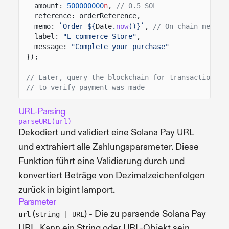
amount:
500000000
n
,
// 0.5 SOL
reference: orderReference,
memo:
`Order-${
Date
.
now
()}`
,
// On-chain memo
label:
"E-commerce Store"
,
message:
"Complete your purchase"
});
// Later, query the blockchain for transactions c
// to verify payment was made
URL-Parsing
parseURL(url)
Dekodiert und validiert eine Solana Pay URL
und extrahiert alle Zahlungsparameter. Diese
Funktion führt eine Validierung durch und
konvertiert Beträge von Dezimalzeichenfolgen
zurück in bigint lamport.
Parameter
(
) - Die zu parsende Solana Pay
url
string | URL
URL. Kann ein String oder URL-Objekt sein.