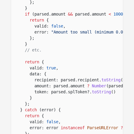
};
}
if
(parsed.amount
&&
parsed.amount
<
1000000
n
return
{
valid:
false
,
error:
"Amount too small (minimum 0.001 S
};
}
// etc.
return
{
valid:
true
,
data: {
recipient: parsed.recipient.
toString
(),
amount: parsed.amount
?
Number
(parsed.amo
token: parsed.splToken?.
toString
()
}
};
}
catch
(error) {
return
{
valid:
false
,
error: error
instanceof
ParseURLError
?
err
};