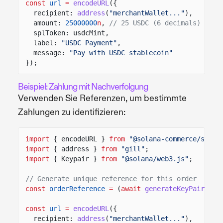
const
url
=
encodeURL
({
recipient:
address
(
"merchantWallet..."
),
amount:
25000000
n
,
// 25 USDC (6 decimals)
splToken: usdcMint,
label:
"USDC Payment"
,
message:
"Pay with USDC stablecoin"
});
Beispiel: Zahlung mit Nachverfolgung
Verwenden Sie Referenzen, um bestimmte
Zahlungen zu identifizieren:
import
{ encodeURL }
from
"@solana-commerce/solan
import
{ address }
from
"gill"
;
import
{ Keypair }
from
"@solana/web3.js"
;
// Generate unique reference for this order
const
orderReference
=
(
await
generateKeyPairSign
const
url
=
encodeURL
({
recipient:
address
(
"merchantWallet..."
),