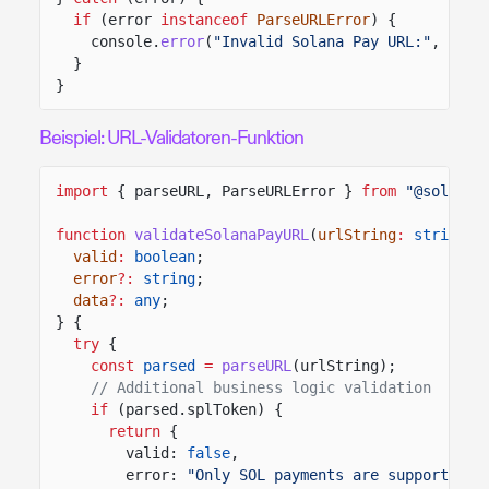
if
(error
instanceof
ParseURLError
) {
console.
error
(
"Invalid Solana Pay URL:"
, erro
}
}
Beispiel: URL-Validatoren-Funktion
import
{ parseURL, ParseURLError }
from
"@solana-
function
validateSolanaPayURL
(
urlString
:
string
)
:
valid
:
boolean
;
error
?:
string
;
data
?:
any
;
} {
try
{
const
parsed
=
parseURL
(urlString);
// Additional business logic validation
if
(parsed.splToken) {
return
{
valid:
false
,
error:
"Only SOL payments are supported"