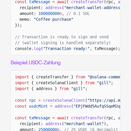
const
txMessage
= await
createTransfer
(rpc,
addre
recipient:
address
(
"merchant-wallet-address"
),
amount:
100000000
n
,
// 0.1 SOL
memo:
"Coffee purchase"
});
// Transaction is ready to sign and send
// (wallet signing is handled separately)
console.
log
(
"Transaction ready:"
, txMessage);
Beispiel: USDC-Zahlung
import
{ createTransfer }
from
"@solana-commerce/
import
{ createSolanaClient }
from
"gill"
;
import
{ address }
from
"gill"
;
const
rpc
=
createSolanaClient
(
"https://api.mainn
const
usdcMint
=
address
(
"EPjFWdd5AufqSSqeM2qN1xz
const
txMessage
= await
createTransfer
(rpc,
addre
recipient:
address
(
"merchant-wallet"
),
amount:
25000000
n
,
// 25 USDC (6 decimals)