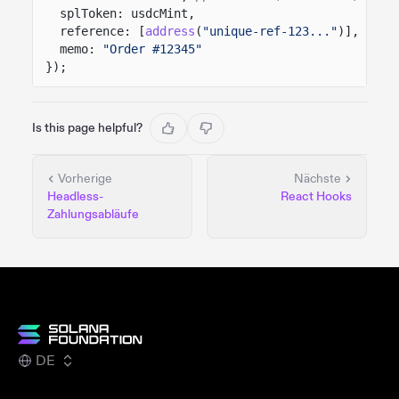
splToken: usdcMint,
reference: [
address
(
"unique-ref-123..."
)],
memo:
"Order #12345"
});
Is this page helpful?
Vorherige
Nächste
Headless-
React Hooks
Zahlungsabläufe
DE