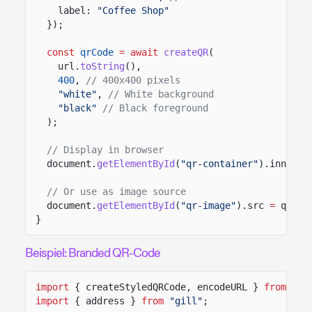
label:
"Coffee Shop"
});
const
qrCode
= await
createQR
(
url.
toString
(),
400
,
// 400x400 pixels
"white"
,
// White background
"black"
// Black foreground
);
// Display in browser
document.
getElementById
(
"qr-container"
).innerHT
// Or use as image source
document.
getElementById
(
"qr-image"
).src
=
qrCod
}
Beispiel: Branded QR-Code
import
{ createStyledQRCode, encodeURL }
from
"@s
import
{ address }
from
"gill"
;