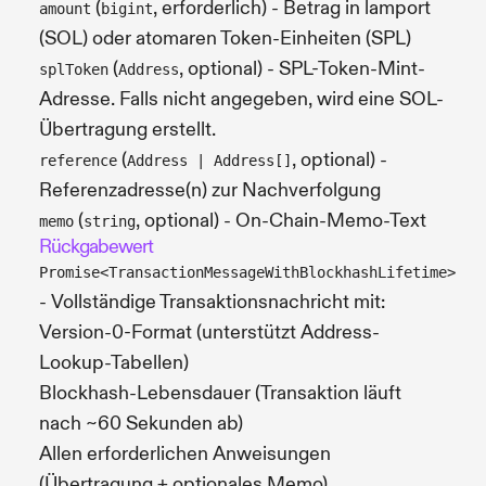
(
, erforderlich) - Betrag in lamport
amount
bigint
(SOL) oder atomaren Token-Einheiten (SPL)
(
, optional) - SPL-Token-Mint-
splToken
Address
Adresse. Falls nicht angegeben, wird eine SOL-
Übertragung erstellt.
(
, optional) -
reference
Address | Address[]
Referenzadresse(n) zur Nachverfolgung
(
, optional) - On-Chain-Memo-Text
memo
string
Rückgabewert
Promise<TransactionMessageWithBlockhashLifetime>
- Vollständige Transaktionsnachricht mit:
Version-0-Format (unterstützt Address-
Lookup-Tabellen)
Blockhash-Lebensdauer (Transaktion läuft
nach ~60 Sekunden ab)
Allen erforderlichen Anweisungen
(Übertragung + optionales Memo)