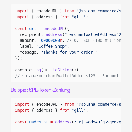
import
{ encodeURL }
from
"@solana-commerce/solan
import
{ address }
from
"gill"
;
const
url
=
encodeURL
({
recipient:
address
(
"merchantWalletAddress123...
amount:
100000000
n
,
// 0.1 SOL (100 million lam
label:
"Coffee Shop"
,
message:
"Thanks for your order!"
});
console.
log
(url.
toString
());
// solana:merchantWalletAddress123...?amount=0.1&
Beispiel: SPL-Token-Zahlung
import
{ encodeURL }
from
"@solana-commerce/solan
import
{ address }
from
"gill"
;
const
usdcMint
=
address
(
"EPjFWdd5AufqSSqeM2qN1xz