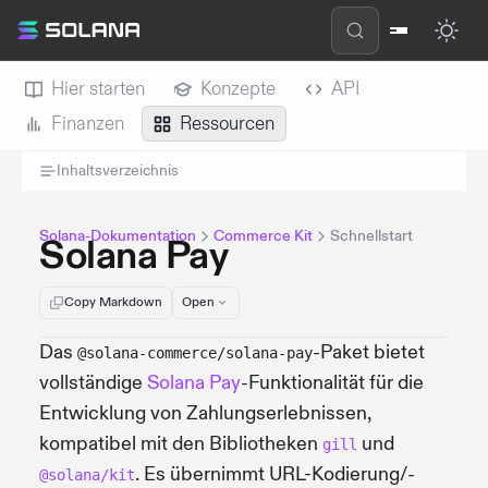
Hier starten
Konzepte
API
Finanzen
Ressourcen
Inhaltsverzeichnis
Solana-Dokumentation
Commerce Kit
Schnellstart
Solana Pay
Copy Markdown
Open
Das
-Paket bietet
@solana-commerce/solana-pay
vollständige
Solana Pay
-Funktionalität für die
Entwicklung von Zahlungserlebnissen,
kompatibel mit den Bibliotheken
und
gill
. Es übernimmt URL-Kodierung/-
@solana/kit