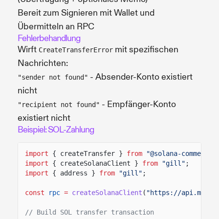
Bereit zum Signieren mit Wallet und
Übermitteln an RPC
Fehlerbehandlung
Wirft
mit spezifischen
CreateTransferError
Nachrichten:
- Absender-Konto existiert
"sender not found"
nicht
- Empfänger-Konto
"recipient not found"
existiert nicht
Beispiel: SOL-Zahlung
import
{ createTransfer }
from
"@solana-commerce/
import
{ createSolanaClient }
from
"gill"
;
import
{ address }
from
"gill"
;
const
rpc
=
createSolanaClient
(
"https://api.mainn
// Build SOL transfer transaction