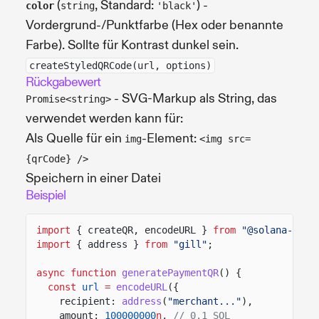
(
, Standard:
) -
color
string
'black'
Vordergrund-/Punktfarbe (Hex oder benannte
Farbe). Sollte für Kontrast dunkel sein.
createStyledQRCode(url, options)
Rückgabewert
- SVG-Markup als String, das
Promise<string>
verwendet werden kann für:
Als Quelle für ein
-Element:
img
<img src=
{qrCode} />
Speichern in einer Datei
Beispiel
import
{ createQR, encodeURL }
from
"@solana-comm
import
{ address }
from
"gill"
;
async function
generatePaymentQR
() {
const
url
=
encodeURL
({
recipient:
address
(
"merchant..."
),
amount:
100000000
n
,
// 0.1 SOL