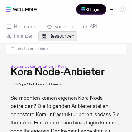
KI fragen
Hier starten
Konzepte
API
Finanzen
Ressourcen
Inhaltsverzeichnis
Solana-Dokumentation
Kora
Kora Node-Anbieter
Copy Markdown
Open
Sie möchten keinen eigenen Kora Node
betreiben? Die folgenden Anbieter stellen
gehostete Kora-Infrastruktur bereit, sodass Sie
Ihrer App Fee-Abstraktion hinzufügen können,
ohne Ihr eigenes Deployment verwalten zu