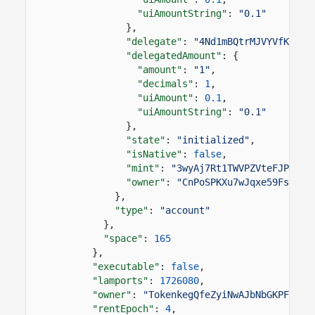
"uiAmountString"
:
"0.1"
},
"delegate"
:
"4Nd1mBQtrMJVYVfKf2PJ
"delegatedAmount"
: {
"amount"
:
"1"
,
"decimals"
:
1
,
"uiAmount"
:
0.1
,
"uiAmountString"
:
"0.1"
},
"state"
:
"initialized"
,
"isNative"
:
false
,
"mint"
:
"3wyAj7Rt1TWVPZVteFJPLa26
"owner"
:
"CnPoSPKXu7wJqxe59Fs72tk
},
"type"
:
"account"
},
"space"
:
165
},
"executable"
:
false
,
"lamports"
:
1726080
,
"owner"
:
"TokenkegQfeZyiNwAJbNbGKPFXCWu
"rentEpoch"
:
4
,