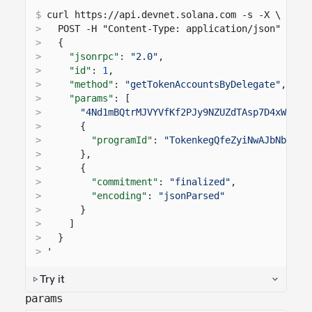
$
curl 
https://api.devnet.solana.com
 -s -X \
>
  POST -H "Content-Type: application/json" -d '
>
{
>
"jsonrpc"
:
"2.0"
,
>
"id"
:
1
,
>
"method"
:
"getTokenAccountsByDelegate"
,
>
"params"
: [
>
"4Nd1mBQtrMJVYVfKf2PJy9NZUZdTAsp7D4xWLs4g
>
{
>
"programId"
:
"TokenkegQfeZyiNwAJbNbGKPF
>
},
>
{
>
"commitment"
:
"finalized"
,
>
"encoding"
:
"jsonParsed"
>
}
>
]
>
}
>
'
Try it
params