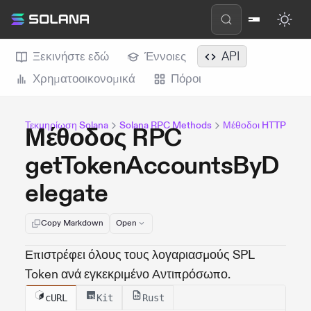
Ξεκινήστε εδώ
Έννοιες
API
Χρηματοοικονομικά
Πόροι
Τεκμηρίωση Solana
Solana RPC Methods
Μέθοδοι HTTP
Μέθοδος RPC
getTokenAccountsByD
elegate
Copy Markdown
Open
Επιστρέφει όλους τους λογαριασμούς SPL
Token ανά εγκεκριμένο Αντιπρόσωπο.
cURL
Kit
Rust