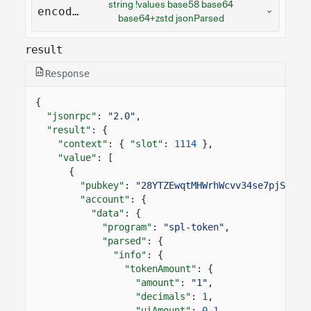
string !values base58 base64
encoding
base64+zstd jsonParsed
result
Response
{
"jsonrpc"
:
"2.0"
,
"result"
: {
"context"
: {
"slot"
:
1114
},
"value"
: [
{
"pubkey"
:
"28YTZEwqtMHWrhWcvv34se7pjS7wct
"account"
: {
"data"
: {
"program"
:
"spl-token"
,
"parsed"
: {
"info"
: {
"tokenAmount"
: {
"amount"
:
"1"
,
"decimals"
:
1
,
"uiAmount"
:
0.1
,