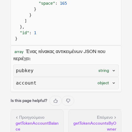
"space"
:
165
}
}
]
},
"id"
:
1
}
Ένας πίνακας αντικειμένων JSON που
array
περιέχει:
pubkey
string
account
object
Is this page helpful?
Προηγούμενο
Επόμενο
getTokenAccountBalan
getTokenAccountsByO
ce
wner