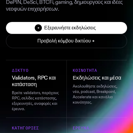
DePIN, DeSci, BTCFi, gaming, δημιουργούς και ιδέες
νεοφυών επιχειρήσεων.
Εξερευνήστε εκδηλώσεις
Προβολή κόμβου δικτύου
ΔΊΚΤΥΟ
ΚΟΙΝΌΤΗΤΑ
Validators, RPC και
Εκδηλώσεις και μέσα
κατάσταση
Ακολουθήστε εκδηλώσεις,
νέα, podcast, Breakpoint,
Βρείτε validators, παρόχους
Accelerate και κανάλια
RPC, σελίδες κατάστασης,
κοινότητας.
εξερευνητές, αναφορές και
έρευνα.
ΚΑΤΗΓΟΡΊΕΣ
ΈΡΕΥΝΑ