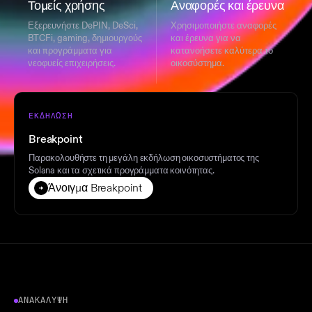
Τομείς χρήσης
Αναφορές και έρευνα
Εξερευνήστε DePIN, DeSci,
Χρησιμοποιήστε αναφορές
BTCFi, gaming, δημιουργούς
και έρευνα για να
και προγράμματα για
κατανοήσετε καλύτερα το
νεοφυείς επιχειρήσεις.
οικοσύστημα.
ΕΚΔΉΛΩΣΗ
Breakpoint
Παρακολουθήστε τη μεγάλη εκδήλωση οικοσυστήματος της
Solana και τα σχετικά προγράμματα κοινότητας.
Άνοιγμα Breakpoint
ΑΝΑΚΆΛΥΨΗ