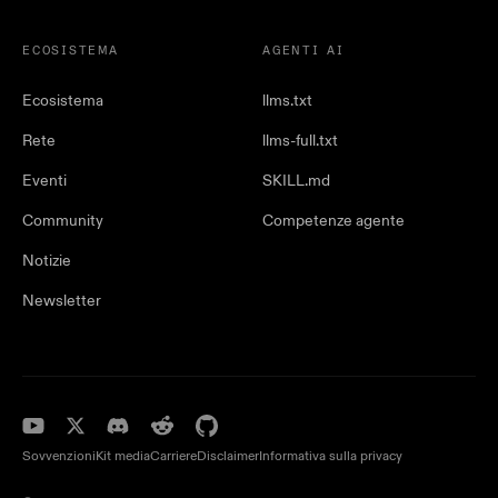
ECOSISTEMA
AGENTI AI
Ecosistema
llms.txt
Rete
llms-full.txt
Eventi
SKILL.md
Community
Competenze agente
Notizie
Newsletter
Sovvenzioni
Kit media
Carriere
Disclaimer
Informativa sulla privacy