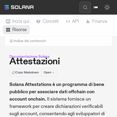
Inizia qui
Concetti
API
Finanza
Risorse
Indice dei contenuti
Documentazione Solana
Attestazioni
Copy Markdown
Open
Solana Attestations è un programma di bene
pubblico per associare dati offchain con
account onchain.
Il sistema fornisce un
framework per creare dichiarazioni verificabili
sugli account, consentendo agli sviluppatori di