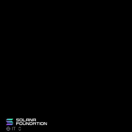
specifiche aree di ricerca
Solana agent kit
Connetti qualsiasi BioAgent ai protocolli core di
Solana
Molecule
Tokenizza e scambia IP scientifici
IT