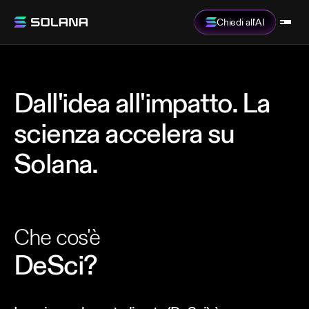
Chiedi all'AI
Dall'idea all'impatto. La
scienza accelera su
Solana.
Finanzia la scienza on-chain, premia i contributori
direttamente e costruisci conoscenza in modo
collaborativo. Nessun intermediario, nessun paywall.
Che cos'è
Solo ricerca aperta e inarrestabile per risultati migliori.
DeSci?