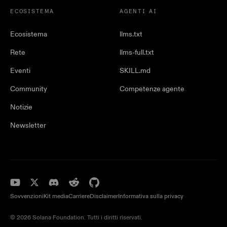
ECOSISTEMA
AGENTI AI
Ecosistema
llms.txt
Rete
llms-full.txt
Eventi
SKILL.md
Community
Competenze agente
Notizie
Newsletter
Sovvenzioni
Kit media
Carriere
Disclaimer
Informativa sulla privacy
© 2026 Solana Foundation. Tutti i diritti riservati.