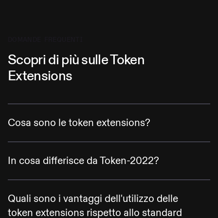
DOMANDE FREQUENTI
Scopri di più sulle Token
Extensions
Cosa sono le token extensions?
Le Token Extensions sono nuove funzionalità
a livello di token program, abilitate dal nuovo
In cosa differisce da Token-2022?
programma open-source di conio di token
Token-2022 è il nome tecnico e il repository
disponibile sulla blockchain Solana. Le Token
GitHub del nuovo SPL token program,
Extensions abilitano la prossima
Quali sono i vantaggi dell'utilizzo delle
rilasciato da Solana Labs. Le
Token
generazione di funzionalità per asset digitali
token extensions rispetto allo standard