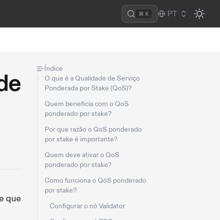
PT
⌘ K
Índice
de
O que é a Qualidade de Serviço
Ponderada por Stake (QoS)?
Quem beneficia com o QoS
ponderado por stake?
Por que razão o QoS ponderado
por stake é importante?
Quem deve ativar o QoS
ponderado por stake?
Como funciona o QoS ponderado
por stake?
te que
Configurar o nó Validator