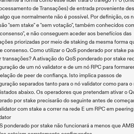
ivamente à forma como esse líder trata o tráfego TPU (Un
ocessamento de Transações) de entrada proveniente de
algo que normalmente não é possível. Por definição, os 
ão "sem stake" e "sem votação", também conhecidos co
consenso", e não conseguem aceder aos benefícios das
ações priorizadas por meio de staking da mesma forma q
e consenso. Como utilizar o QoS ponderado por stake pa
ir transações? A ativação do QoS ponderado por stake re
guração de um nó validator e de um nó RPC para formar
elação de peer de confiança. Isto implica passos de
guração separados tanto para o nó validator como para o
istados abaixo. Os operadores que pretendam ativar o 
rado por stake precisarão do seguinte antes de começar
lidator com stake a correr na rede E um RPC em peerin
idator
S ponderado por stake não funcionará a menos que AM