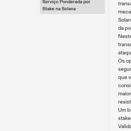
Serviço Ponderada por
trans
Stake na Solana
mecan
Solan
da po
Neste
trans
ataqu
Os op
segur
que v
consi
maior
resis
Um be
stake
Valid