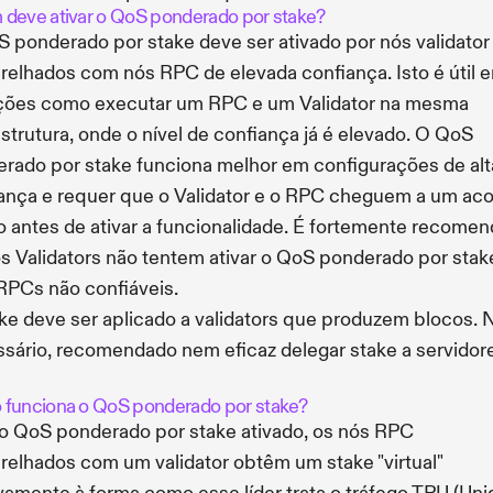
deve ativar o QoS ponderado por stake?
 ponderado por stake deve ser ativado por nós validator
elhados com nós RPC de elevada confiança. Isto é útil 
ções como executar um RPC e um Validator na mesma
estrutura, onde o nível de confiança já é elevado. O QoS
rado por stake funciona melhor em configurações de alt
ança e requer que o Validator e o RPC cheguem a um ac
o antes de ativar a funcionalidade. É fortemente recome
s Validators não tentem ativar o QoS ponderado por stak
PCs não confiáveis.
ke deve ser aplicado a validators que produzem blocos. 
sário, recomendado nem eficaz delegar stake a servidor
funciona o QoS ponderado por stake?
 QoS ponderado por stake ativado, os nós RPC
elhados com um validator obtêm um stake "virtual"