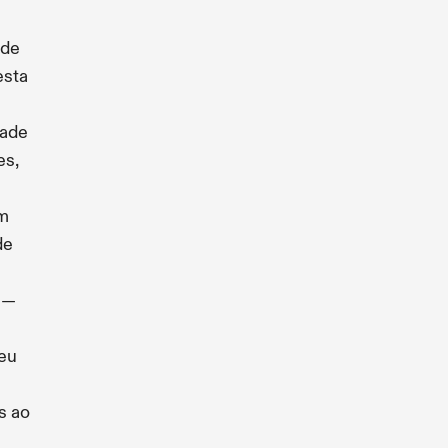
 de
esta
dade
es,
om
de
 —
eu
s ao