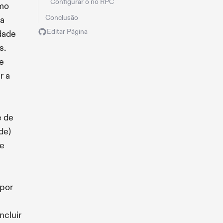
Configurar o nó RPC
omo
Conclusão
 a
Editar Página
idade
s.
de
r a
e de
de)
de
 por
ncluir