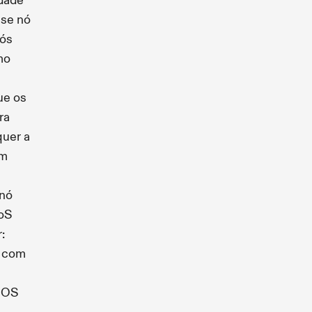
idade
sse nó
nós
mo
ue os
ra
quer a
em
 nó
QoS
:
g com
BOS