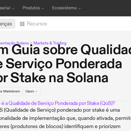
arial
Produtos
Ecossistema
anças
Recursos
entação Solana
Markets & Trading
m Guia sobre Qualida
e Serviço Ponderada
r Stake na Solana
y Markdown
Open
 é a Qualidade de Serviço Ponderada por Stake (QoS)?
 (Qualidade de Serviço) ponderado por stake é uma
onalidade de implementação que, quando ativada, permi
deres (produtores de blocos) identifiquem e priorizem