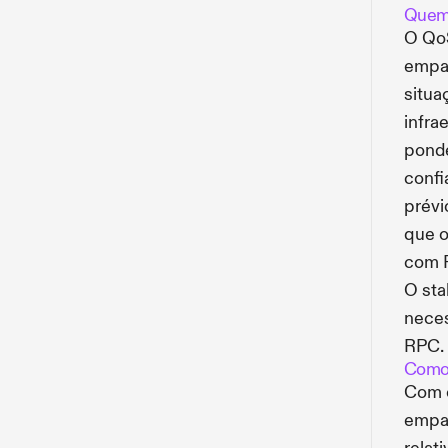
Quem 
O QoS
empar
situa
infra
ponde
confi
prévi
que o
com R
O sta
neces
RPC.
Como 
Com o
empar