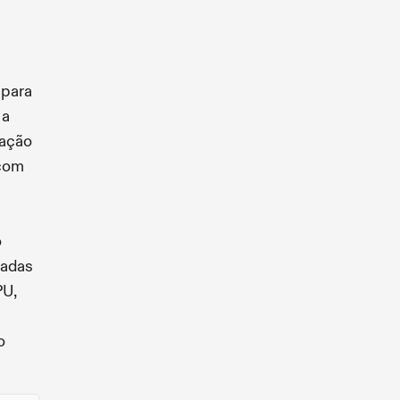
 para
 a
lação
 com
e
o
zadas
PU,
o