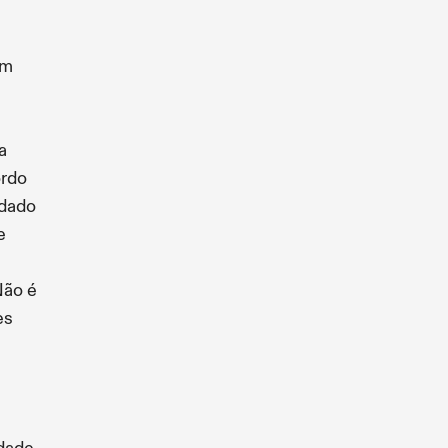
em
a
ordo
ndado
e
Não é
es