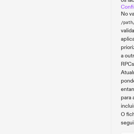
os la
Confi
No va
/path
valid
aplic
prior
a out
RPCs.
Atual
ponde
entan
para 
inclu
O fic
segui