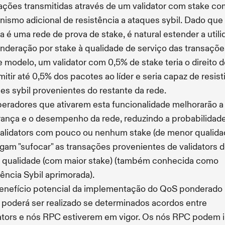
ações transmitidas através de um validator com stake c
ismo adicional de resistência a ataques sybil. Dado que
a é uma rede de prova de stake, é natural estender a util
nderação por stake à qualidade de serviço das transaçõe
 modelo, um validator com 0,5% de stake teria o direito 
mitir até 0,5% dos pacotes ao líder e seria capaz de resisti
es sybil provenientes do restante da rede.
eradores que ativarem esta funcionalidade melhorarão a
ança e o desempenho da rede, reduzindo a probabilidad
alidators com pouco ou nenhum stake (de menor qualida
gam "sufocar" as transações provenientes de validators 
 qualidade (com maior stake) (também conhecida como
tência Sybil aprimorada).
nefício potencial da implementação do QoS ponderado
 poderá ser realizado se determinados acordos entre
ators e nós RPC estiverem em vigor. Os nós RPC podem i