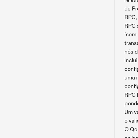
relat
de Pr
RPC, 
RPC s
"sem 
trans
nós d
inclu
confi
uma r
confi
RPC l
ponde
Um va
o val
O Qo