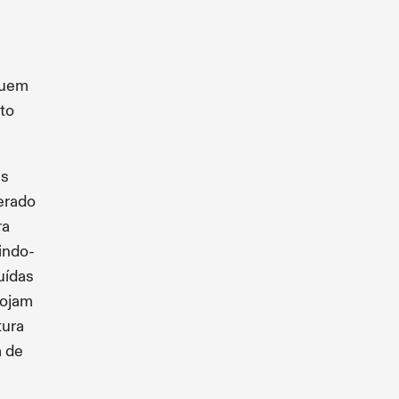
luem
to
es
erado
ra
indo-
uídas
lojam
tura
a de