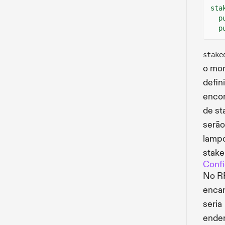
sta
p
p
stake
o mon
defin
encon
de st
serão
lampo
stake
Confi
No RP
encam
seria
ender