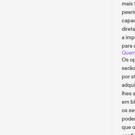
mais 
peeri
capac
diret
a imp
para 
Quem 
Os op
serão
por s
adqui
lhes 
em bl
os se
poder
que o