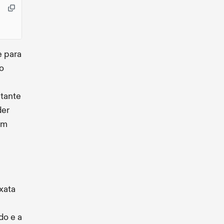
 para
o
ntante
der
em
xata
do e a