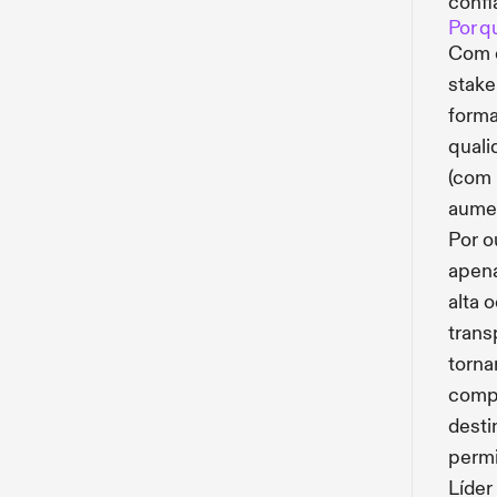
confi
Por q
Com o
stake
forma
quali
(com 
aumen
Por o
apena
alta 
trans
torna
compr
desti
permi
Líder