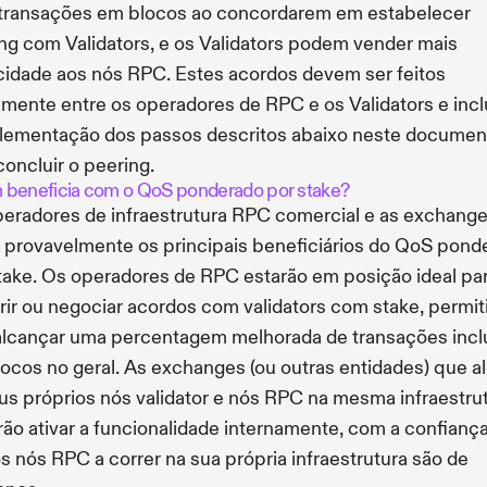
transações em blocos ao concordarem em estabelecer
ng com Validators, e os Validators podem vender mais
idade aos nós RPC. Estes acordos devem ser feitos
amente entre os operadores de RPC e os Validators e inc
lementação dos passos descritos abaixo neste documen
concluir o peering.
beneficia com o QoS ponderado por stake?
eradores de infraestrutura RPC comercial e as exchang
 provavelmente os principais beneficiários do QoS pond
take. Os operadores de RPC estarão em posição ideal pa
rir ou negociar acordos com validators com stake, permit
alcançar uma percentagem melhorada de transações incl
ocos no geral. As exchanges (ou outras entidades) que a
us próprios nós validator e nós RPC na mesma infraestru
ão ativar a funcionalidade internamente, com a confianç
s nós RPC a correr na sua própria infraestrutura são de