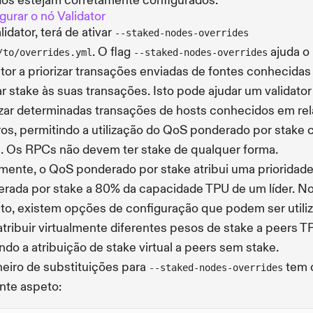
dos estejam corretamente configurados.
gurar o nó Validator
lidator, terá de ativar
--staked-nodes-overrides
. O flag
ajuda o
/to/overrides.yml
--staked-nodes-overrides
ator a priorizar transações enviadas de fontes conhecidas
ar stake às suas transações. Isto pode ajudar um validator
izar determinadas transações de hosts conhecidos em re
ros, permitindo a utilização do QoS ponderado por stake
 Os RPCs não devem ter stake de qualquer forma.
mente, o QoS ponderado por stake atribui uma prioridad
rada por stake a 80% da capacidade TPU de um líder. N
to, existem opções de configuração que podem ser utili
atribuir virtualmente diferentes pesos de stake a peers T
indo a atribuição de stake virtual a peers sem stake.
heiro de substituições para
tem 
--staked-nodes-overrides
nte aspeto: