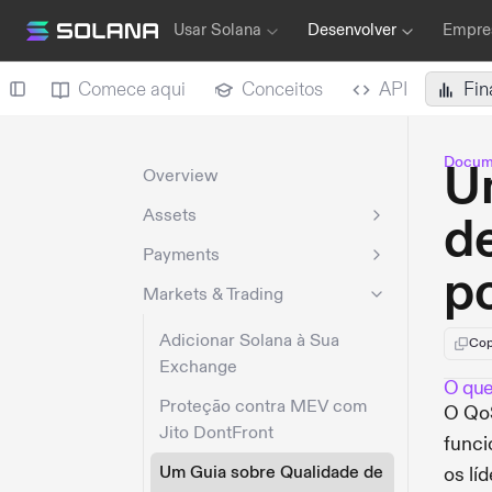
Usar Solana
Desenvolver
Empres
Comece aqui
Conceitos
API
Fin
Docum
U
Overview
Assets
d
Payments
po
Markets & Trading
Adicionar Solana à Sua
Cop
Exchange
O que
Proteção contra MEV com
O QoS
Jito DontFront
funci
Um Guia sobre Qualidade de
os lí