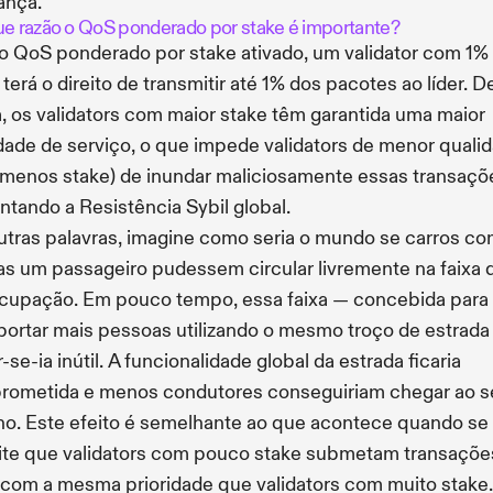
ança.
ue razão o QoS ponderado por stake é importante?
 QoS ponderado por stake ativado, um validator com 1%
 terá o direito de transmitir até 1% dos pacotes ao líder. D
, os validators com maior stake têm garantida uma maior
dade de serviço, o que impede validators de menor quali
menos stake) de inundar maliciosamente essas transaçõ
tando a Resistência Sybil global.
utras palavras, imagine como seria o mundo se carros c
s um passageiro pudessem circular livremente na faixa 
ocupação. Em pouco tempo, essa faixa — concebida para
portar mais pessoas utilizando o mesmo troço de estrada
r-se-ia inútil. A funcionalidade global da estrada ficaria
ometida e menos condutores conseguiriam chegar ao s
no. Este efeito é semelhante ao que acontece quando se
te que validators com pouco stake submetam transaçõe
 com a mesma prioridade que validators com muito stake.