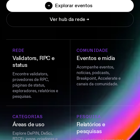
Explorar eventos
Ver hub da rede
REDE
COMUNIDADE
Validators, RPC e
Eventos e mídia
status
Acompanhe eventos,
notícias, podcasts,
Encontre validators,
Breakpoint, Accelerate e
provedores de RPC,
canais da comunidade.
páginas de status,
exploradores, relatórios e
pesquisas.
CATEGORIAS
PESQUISA
Áreas de uso
Relatórios e
pesquisas
Explore DePIN, DeSci,
BTCFi, jogos, criadores e