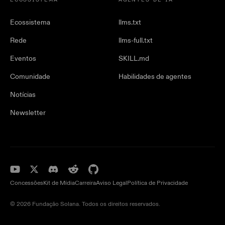
ECOSSISTEMA
AGENTES DE IA
Ecossistema
llms.txt
Rede
llms-full.txt
Eventos
SKILL.md
Comunidade
Habilidades de agentes
Notícias
Newsletter
Concessões
Kit de Mídia
Carreira
Aviso Legal
Política de Privacidade
© 2026 Fundação Solana. Todos os direitos reservados.