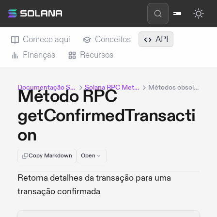
Comece aqui
Conceitos
API
Finanças
Recursos
Documentação Solana
Solana RPC Methods
Métodos obsoletos
Método RPC
getConfirmedTransacti
on
Copy Markdown
Open
Retorna detalhes da transação para uma
transação confirmada