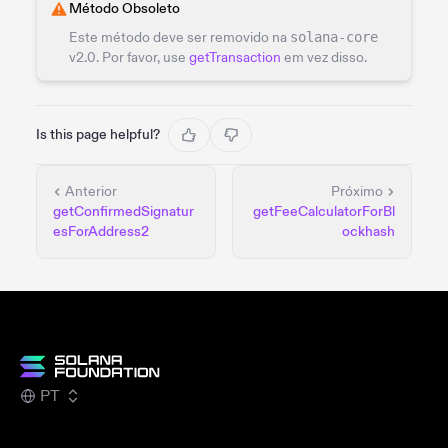
Método Obsoleto
Este método deve ser removido na
solana-core
v2.0. Por favor, use
getTransaction
em vez disso.
Is this page helpful?
Anterior
Próximo
getConfirmedSignatur
getFeeCalculatorForBl
esForAddress2
ockhash
PT