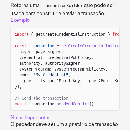
Retorna uma
que pode ser
TransactionBuilder
usada para construir e enviar a transação.
Exemplo
import
{ getCreateCredentialInstruction }
from
"s
const
transaction
=
getCreateCredentialInstructio
payer: payerSigner,
credential: credentialPublicKey,
authority: authoritySigner,
systemProgram: systemProgramPublicKey,
name:
"My Credential"
,
signers: [signer1PublicKey, signer2PublicKey]
});
// Send the transaction
await
transaction.
sendAndConfirm
();
Notas Importantes
O pagador deve ser um signatário da transação