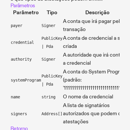
Parâmetros
Parâmetro
Tipo
Descrição
A conta que irá pagar pela
payer
Signer
transação
A conta de credencial a ser
PublicKey
credential
criada
| Pda
A autoridade que irá controla
authority
Signer
a credencial
A conta do System Program
PublicKey
(padrão:
systemProgram
| Pda
'11111111111111111111111111111111'
O nome da credencial
name
string
A lista de signatários
autorizados que podem criar
signers
Address[]
atestações
Retorno