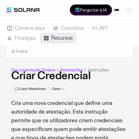
Perguntar à IA
Comece aqui
Conceitos
API
Finanças
Recursos
Índice
Documentação Solana
Atestações
Instruções
Criar Credencial
Copy Markdown
Open
Cria uma nova credencial que define uma
autoridade de atestação. Esta instrução
permite que os utilizadores criem credenciais
que especificam quem pode emitir atestações
e que tipos de atestações podem emitir.