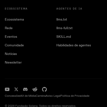
ECOSSISTEMA
AGENTES DE IA
Ecossistema
llms.txt
Rede
llms-full.txt
Eventos
SKILL.md
Comunidade
Habilidades de agentes
Notícias
Newsletter
Concessões
Kit de Mídia
Carreira
Aviso Legal
Política de Privacidade
© 2026 Fundação Solana. Todos os direitos reservados.