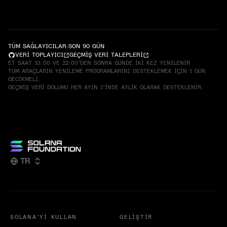
TÜM SAĞLAYICILAR
SON 90 GÜN
VERI TOPLAYICI
GEÇMIŞ VERI TALEPLERI
ET SAAT 10:00 VE 22:00'DEN SONRA GÜNDE IKI KEZ YENILENIR
TÜM ARAÇLARIN YENILEME PROGRAMLARINI DESTEKLEMEK IÇIN 1 GÜN
GECIKMELI.
GEÇMIŞ VERI DOLUMU HER AYIN 1'INDE AYLIK OLARAK DESTEKLENIR.
TR
SOLANA'YI KULLAN
GELIŞTIR