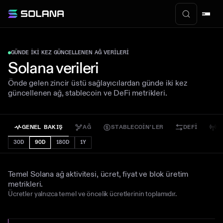
GÜNDE IKI KEZ GÜNCELLENEN AĞ VERILERI
Solana verileri
Önde gelen zincir üstü sağlayıcılardan günde iki kez
güncellenen ağ, stablecoin ve DeFi metrikleri.
GENEL BAKIŞ
AĞ
STABLECOIN'LER
DEFI
R
30D
90D
180D
1Y
Genel Bakış
Temel Solana ağ aktivitesi, ücret, fiyat ve blok üretim
metrikleri.
Ücretler yalnızca temel ve öncelik ücretlerinin toplamıdır.