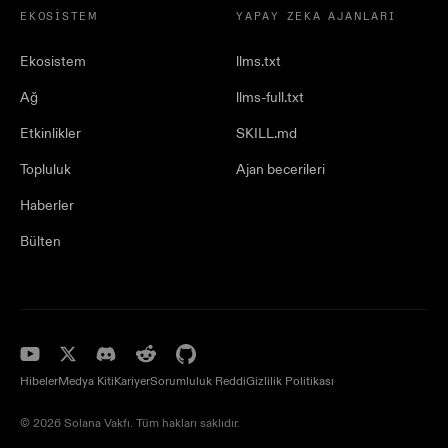
EKOSISTEM
YAPAY ZEKA AJANLARI
Ekosistem
llms.txt
Ağ
llms-full.txt
Etkinlikler
SKILL.md
Topluluk
Ajan becerileri
Haberler
Bülten
Hibeler
Medya Kiti
Kariyer
Sorumluluk Reddi
Gizlilik Politikası
© 2026 Solana Vakfı. Tüm hakları saklıdır.