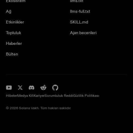
Ekosistem
llms.txt
Ağ
llms-full.txt
Etkinlikler
SKILL.md
Topluluk
Ajan becerileri
Haberler
Bülten
Hibeler
Medya Kiti
Kariyer
Sorumluluk Reddi
Gizlilik Politikası
© 2026 Solana Vakfı. Tüm hakları saklıdır.