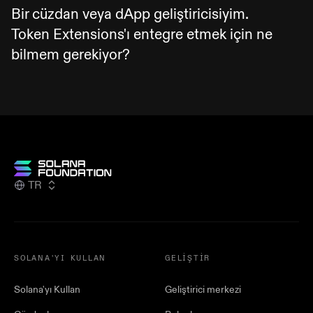
(bir ed25519 özel anahtarından türetilebilir)
kendisine bağlanmasına olanak tanır.
şekilde yapılandırması gerektiği anlamına
Bir cüzdan veya dApp geliştiricisiyim.
ayarlanabilir ve karmaşık bir anahtar paylaşım
Dijital varlık ihraççıları için ek zengin
gelir.
Token Extensions'ı entegre etmek için ne
uygulaması olmadan bu tek anahtar, transfer
işlevsellik sağlayan birkaç başka extension
bilmem gerekiyor?
tutarlarını denetleyebilecek tek anahtardır.
daha vardır.
Geliştirici belgelerine
buradan
ulaşabilirsiniz.
TR
SOLANA'YI KULLAN
GELIŞTIR
Solana'yı Kullan
Geliştirici merkezi