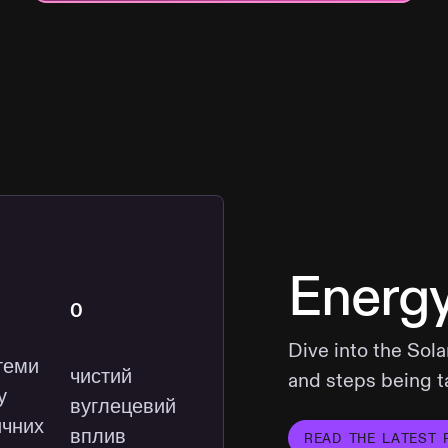
Energ
0
Dive into the Sol
теми
чистий
and steps being t
у
вуглецевий
ичних
вплив
READ THE LATEST 