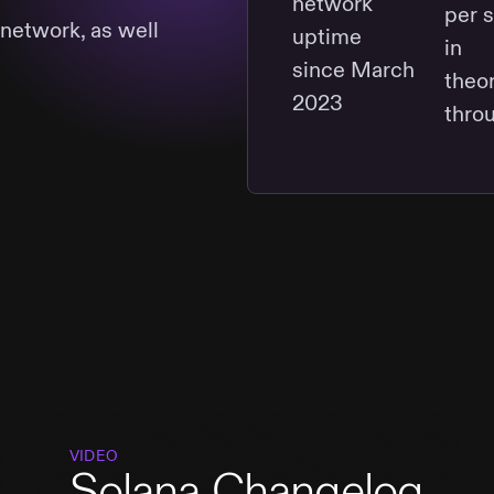
network
per 
 network, as well
uptime
in
since March
theor
2023
thro
VIDEO
Solana Changelog