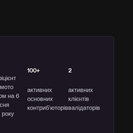
100+
2
іцієнт
мото
активних
активних
ом на 6
основних
клієнтів
сня
контриб'юторів
валідаторів
 року