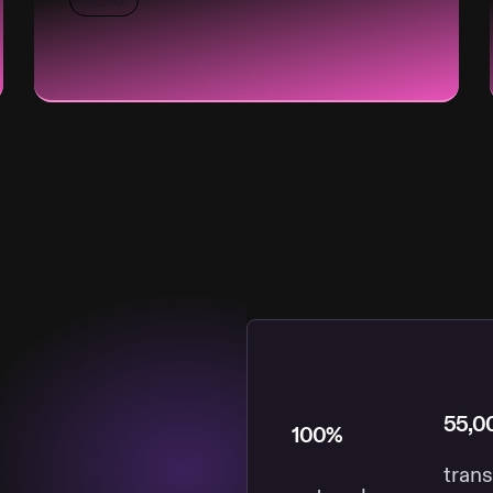
READ
55,0
100%
tran