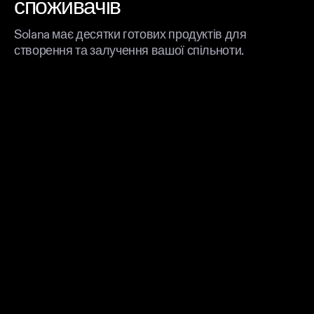
споживачів
Solana має десятки готових продуктів для
створення та залучення вашої спільноти.
Запустіть свій токен
Запускайте та охоплюйте мільйони користувачів
DeFi
Helio
Безпечні та потужні платіжні інструменти для
спільнот
Примусові роялті
Від Metaplex