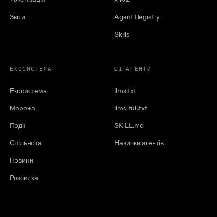
Звіти
Agent Registry
Skills
ЕКОСИСТЕМА
ШІ-АГЕНТИ
Екосистема
llms.txt
Мережа
llms-full.txt
Події
SKILL.md
Спільнота
Навички агентів
Новини
Розсилка