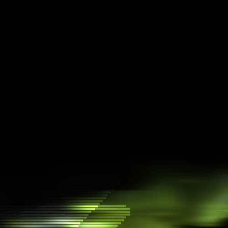
API для транзакцій
Легко інтегруйте складні транзакції у свій
додаток від Dialect
Стиснені NFT
Розповсюджуйте колекційні предмети у масовому
масштабі
Matrica
Створюйте токен-гейти та керуйте своєю
спільнотою в Discord