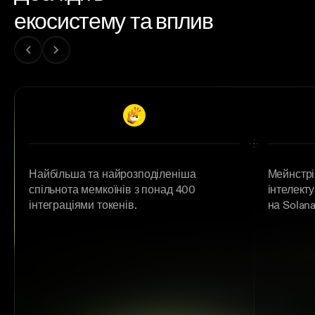
екосистему та
вплив
Найбільша та найрозподіленіша
Мейнстрі
спільнота мемкоїнів з понад 400
інтелект
інтеграціями токенів.
на Solana