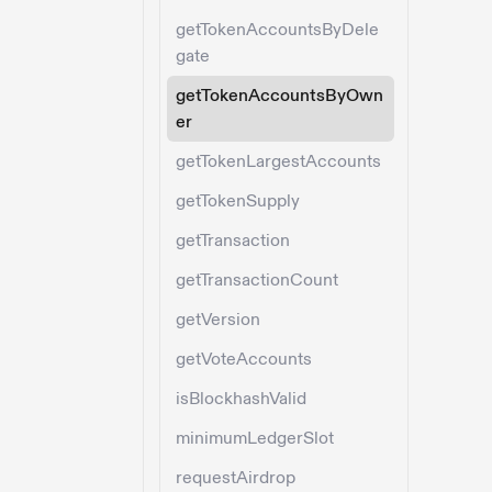
getTokenAccountsByDele
gate
getTokenAccountsByOwn
er
getTokenLargestAccounts
getTokenSupply
getTransaction
getTransactionCount
getVersion
getVoteAccounts
isBlockhashValid
minimumLedgerSlot
requestAirdrop