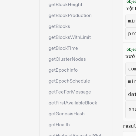
objec
getBlockHeight
một 
getBlockProduction
mi
getBlocks
pr
getBlocksWithLimit
getBlockTime
obje
trườ
getClusterNodes
co
getEpochInfo
getEpochSchedule
mi
getFeeForMessage
da
getFirstAvailableBlock
en
getGenesisHash
getHealth
resu
getHighestSnapshotSlot