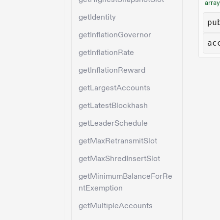
array
getIdentity
pu
getInflationGovernor
ac
getInflationRate
getInflationReward
getLargestAccounts
getLatestBlockhash
getLeaderSchedule
getMaxRetransmitSlot
getMaxShredInsertSlot
getMinimumBalanceForRe
ntExemption
getMultipleAccounts