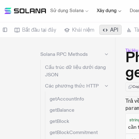
Sử dụng Solana
Xây dựng
Doa
Bắt đầu tại đây
Khái niệm
API
Tà
Tài liệ
P
Solana RPC Methods
g
Cấu trúc dữ liệu dưới dạng
JSON
Các phương thức HTTP
Cop
getAccountInfo
Trả v
para
getBalance
strin
getBlock
cần 
getBlockCommitment