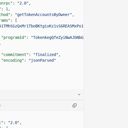
onrpc"
:
"2.0"
,
"
:
1
,
thod"
:
"getTokenAccountsByOwner"
,
rams"
: [
A1TMhSGzQxMr1TboBKtgixKz1sS6REASMxPo1qsyTSJd"
,
"programId"
:
"TokenkegQfeZyiNwAJbNbGKPFXCWuBvf9Ss623VQ5
,
"commitment"
:
"finalized"
,
"encoding"
:
"jsonParsed"
e
c"
:
"2.0"
,