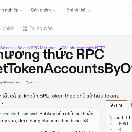
nh nghiệp
Sản phẩm
Hệ sinh thái
i chính
Tài nguyên
u Solana
Solana RPC Methods
Các phương thức HTTP
hương thức RPC
etTokenAccountsBy
y Markdown
Open
ề tất cả tài khoản SPL Token theo chủ sở hữu token.
ms
cURL
Pubkey của chủ tài khoản
g !required
optional
$
curl 
ht
truy vấn, dưới dạng chuỗi mã hóa base-58
>
  POST 
>
{