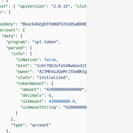
"
: {
ext"
: {
"apiVersion"
:
"2.0.15"
,
"slot"
:
341197933
},
e"
: [
pubkey"
:
"BGocb4GEpbTFm8UFV2VsDSaBXHELPfAXrvd4vtt8QWrA"
,
account"
: {
"data"
: {
"program"
:
"spl-token"
,
"parsed"
: {
"info"
: {
"isNative"
:
false
,
"mint"
:
"2cHr7QS3xfuSV8wdxo3ztuF4xbiarF6Nrgx3qpx3
"owner"
:
"A1TMhSGzQxMr1TboBKtgixKz1sS6REASMxPo1qs
"state"
:
"initialized"
,
"tokenAmount"
: {
"amount"
:
"420000000000000"
,
"decimals"
:
6
,
"uiAmount"
:
420000000.0
,
"uiAmountString"
:
"420000000"
}
},
"type"
:
"account"
},