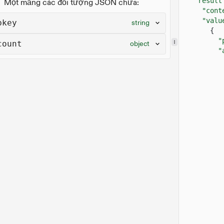
"result
Một mảng các đối tượng JSON chứa:
"cont
"valu
bkey
string
{
"
count
object
"