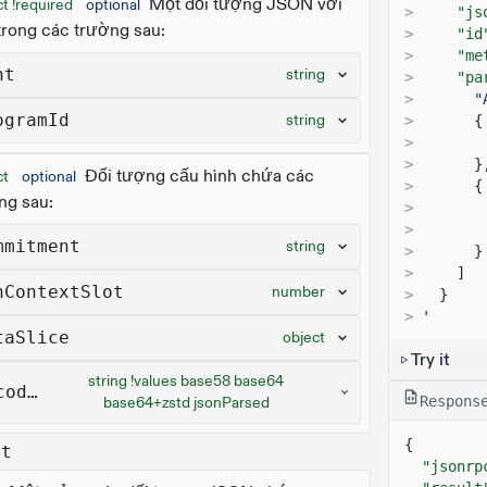
Một đối tượng JSON với
t !required
optional
>
"js
trong các trường sau:
>
"id
>
"me
nt
string
>
"pa
>
"
ogramId
string
>
{
>
>
}
Đối tượng cấu hình chứa các
ct
optional
>
{
ng sau:
>
>
mmitment
string
>
}
>
]
nContextSlot
number
>
}
>
'
taSlice
object
Try it
string !values base58 base64
coding
Respons
base64+zstd jsonParsed
{
lt
"jsonrp