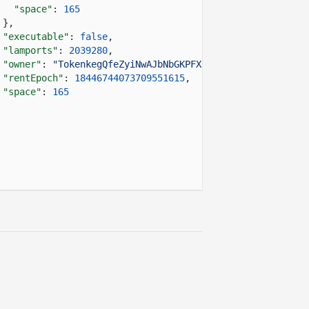
"space"
:
165
},
"executable"
:
false
,
"lamports"
:
2039280
,
"owner"
:
"TokenkegQfeZyiNwAJbNbGKPFXCWuBvf9Ss623VQ5DA"
,
"rentEpoch"
:
18446744073709551615
,
"space"
:
165