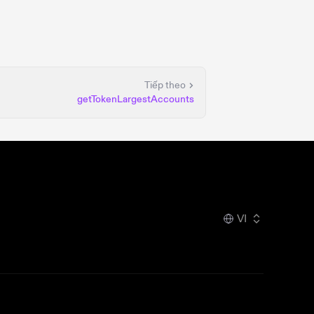
Tiếp theo
getTokenLargestAccounts
VI