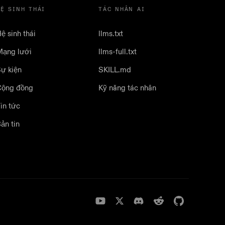
HỆ SINH THÁI
TÁC NHÂN AI
ệ sinh thái
llms.txt
ạng lưới
llms-full.txt
ự kiện
SKILL.md
Cộng đồng
Kỹ năng tác nhân
in tức
ản tin