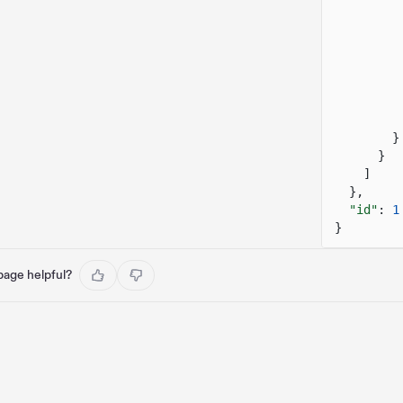
}
}
]
},
"id"
:
1
}
 page helpful?