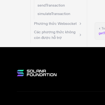
sendTransaction
simulateTransaction
Phương thức Websocket
Tr
Các phương thức không
get
còn được hỗ trợ