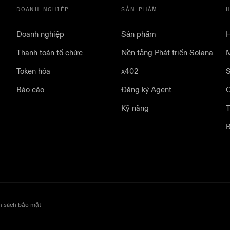
DOANH NGHIỆP
SẢN PHẨM
Doanh nghiệp
Sản phẩm
H
Thanh toán tổ chức
Nền tảng Phát triển Solana
M
Token hóa
x402
S
Báo cáo
Đăng ký Agent
Kỹ năng
T
B
h sách bảo mật