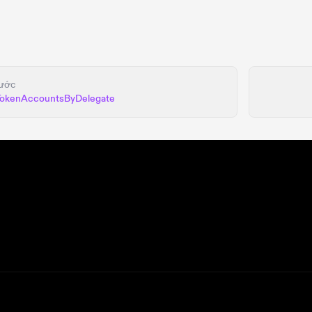
ước
TokenAccountsByDelegate