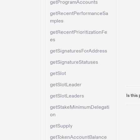
getProgramAccounts
getRecentPerformanceSa
mples
getRecentPrioritizationFe
es
getSignaturesForAddress
getSignatureStatuses
getSlot
getSlotLeader
getSlotLeaders
Is this
getStakeMinimumDelegati
on
getSupply
getTokenAccountBalance