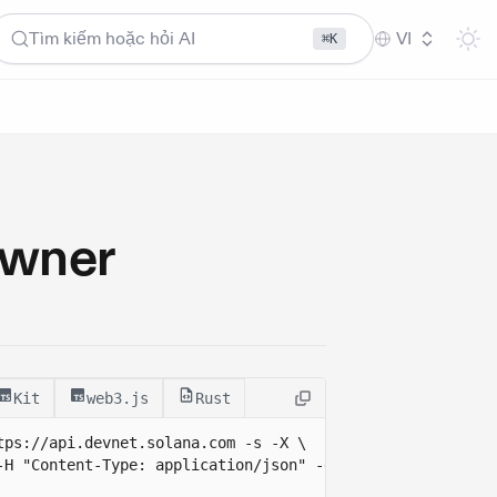
Tìm kiếm hoặc hỏi AI
VI
⌘K
Owner
Kit
web3.js
Rust
tps://api.devnet.solana.com
 -s -X \
-H "Content-Type: application/json" -d ' 