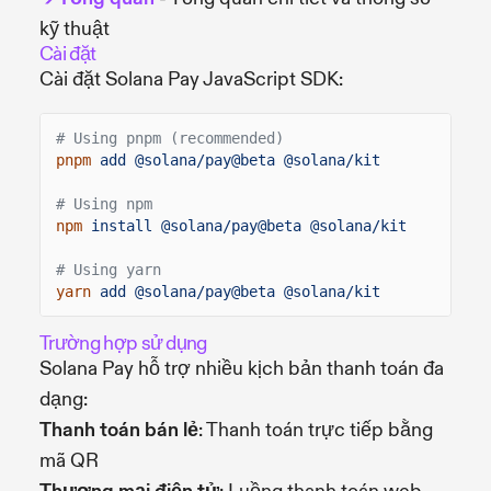
kỹ thuật
Cài đặt
Cài đặt Solana Pay JavaScript SDK:
# Using pnpm (recommended)
pnpm
add @solana/pay@beta @solana/kit
# Using npm
npm
install @solana/pay@beta @solana/kit
# Using yarn
yarn
add @solana/pay@beta @solana/kit
Trường hợp sử dụng
Solana Pay hỗ trợ nhiều kịch bản thanh toán đa
dạng:
Thanh toán bán lẻ
: Thanh toán trực tiếp bằng
mã QR