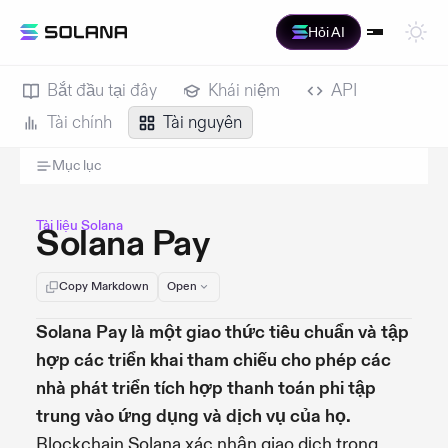
Hỏi AI
Bắt đầu tại đây
Khái niệm
API
Tài chính
Tài nguyên
Mục lục
Tài liệu Solana
Solana Pay
Copy Markdown
Open
Solana Pay là một giao thức tiêu chuẩn và tập
hợp các triển khai tham chiếu cho phép các
nhà phát triển tích hợp thanh toán phi tập
trung vào ứng dụng và dịch vụ của họ.
Blockchain Solana xác nhận giao dịch trong