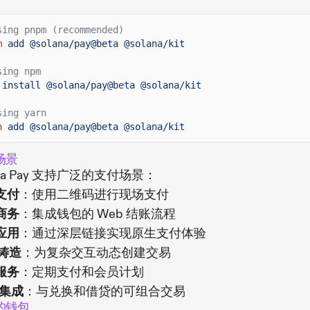
sing pnpm (recommended)
m
add @solana/pay@beta @solana/kit
sing npm
install @solana/pay@beta @solana/kit
sing yarn
n
add @solana/pay@beta @solana/kit
场景
ana Pay 支持广泛的支付场景：
支付
：使用二维码进行现场支付
商务
：集成钱包的 Web 结账流程
应用
：通过深层链接实现原生支付体验
 铸造
：为复杂交互动态创建交易
服务
：定期支付和会员计划
i 集成
：与兑换和借贷的可组合交易
的钱包