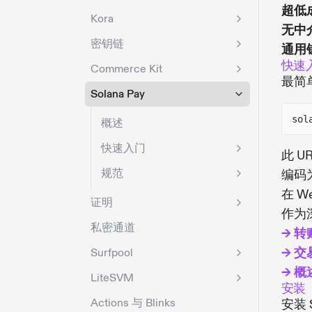
超低
Kora
无中
密钥链
通用
快速
Commerce Kit
最简
Solana Pay
sol
概述
快速入门
此 U
规范
编码
在 
证明
作为
私密通道
→ 
→ 
Surfpool
→ 概
LiteSVM
安装
Actions 与 Blinks
安装 S