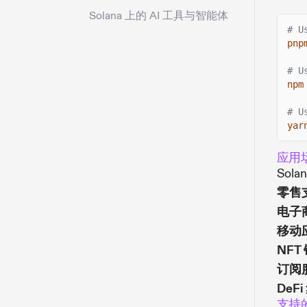
Solana 上的 AI 工具与智能体
# U
pnp
# U
npm
# U
yar
应用
Sol
零售
电子
移动
NFT
订阅
DeF
支持