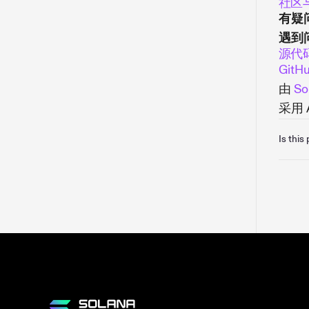
社区
有疑
遇到
源代
GitH
由
So
采用 A
Is this