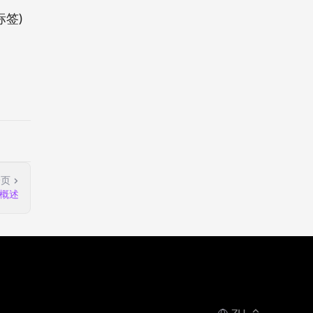
标签)
一页
概述