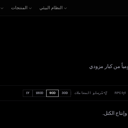
النظام البيئي
المنتجات
DeFi مُحدَّثة مرتين يومياً من كبار مزودي
RPC
مُرسلو المعاملات
1Y
180D
90D
30D
نتاج الكتل.