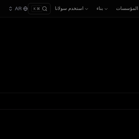
المؤسسات
بناء
استخدم سولانا
AR
⌘ K