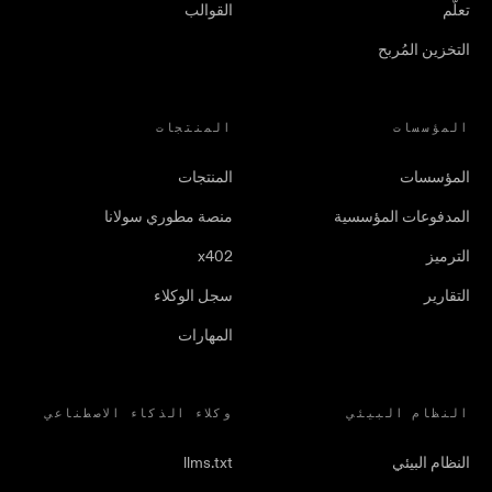
تعلّم
القوالب
التخزين المُربح
المؤسسات
المنتجات
المؤسسات
المنتجات
المدفوعات المؤسسية
منصة مطوري سولانا
الترميز
x402
التقارير
سجل الوكلاء
المهارات
النظام البيئي
وكلاء الذكاء الاصطناعي
النظام البيئي
llms.txt