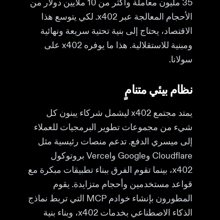
35 مليون معاملة وأكثر من 10 ملايين دولار من
الأحجام المعالجة عبر x402. لكي يتوسع هذا
الاقتصاد، يحتاج إلى بنية تحتية سريعة ونهائية
ومبنية للاستقلالية. هذا ما يوفره x402 على
سولانا.
نظام بيئي متنامٍ
يمتد مجتمع x402 ليشمل شركاء يبنون كل
شيء من مجموعات تطوير البرمجيات للعملاء
إلى ميسري الدفع. تدعم منصات رئيسية مثل
Cloudflare وGoogle وVercel بروتوكول
x402، بينما تقوم الفرق ببناء تطبيقات مبكرة مع
قواعد مستخدمين وأحجام متزايدة. يقوم
المطورون بإنشاء خوادم MCP التي تربط نماذج
الذكاء الاصطناعي بخدمات x402، وبناء بنية