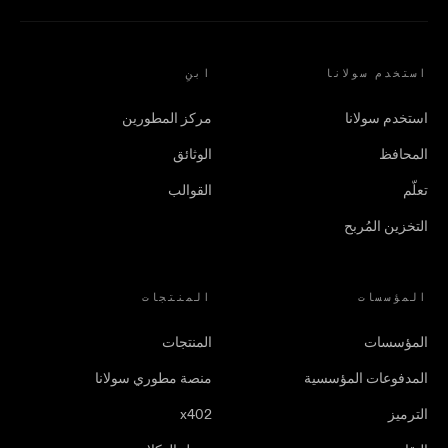
استخدم سولانا
ابنِ
استخدم سولانا
مركز المطورين
المحافظ
الوثائق
تعلّم
القوالب
التخزين المُربح
المؤسسات
المنتجات
المؤسسات
المنتجات
المدفوعات المؤسسية
منصة مطوري سولانا
الترميز
x402