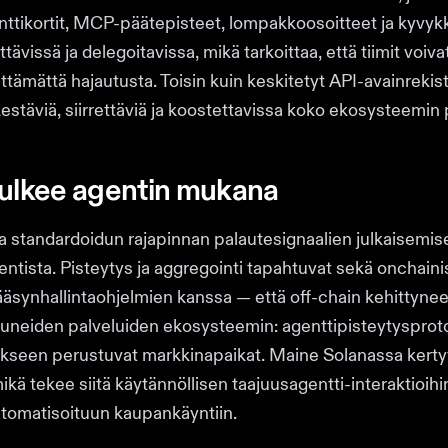
tikortit, MCP-päätepisteet, lompakkoosoitteet ja kyvykk
tävissä ja delegoitavissa, mikä tarkoittaa, että tiimit voivat
tämättä hajautusta. Toisin kuin keskitetyt API-avainrekiste
täviä, siirrettäviä ja koostettavissa koko ekosysteemin pr
kulkee agentin mukana
a standardoidun rajapinnan palautesignaalien julkaisemis
entista. Pisteytys ja aggregointi tapahtuvat sekä onchai
 pääsynhallintaohjelmien kanssa — että off-chain kehittyne
uneiden palveluiden ekosysteemin: agenttipisteytysprotok
kseen perustuvat markkinapaikat. Maine Solanassa kertyy 
mikä tekee siitä käytännöllisen taajuusagentti-interaktioi
utomatisoituun kaupankäyntiin.