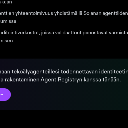
ukaan
enttien yhteentoimivuus yhdistämällä Solanan agenttiide
reumissa
uditointiverkostot, joissa validaattorit panostavat varmis
ymisen
maan tekoälyagenteillesi todennettavan identitee
ta rakentaminen Agent Registryn kanssa tänään.