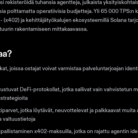
si rekisteröidä tuhansia agentteja, julkaista yksityiskohtai
sia polttamatta operatiivisia budjetteja. Yli 65 000 TPS:n k
- (x402) ja kehittäjätyökalujen ekosysteemillä Solana tarj
ktuurin rakentamiseen mittakaavassa.
aa?
t, joissa ostajat voivat varmistaa palveluntarjoajan ident
tuvat DeFi-protokollat, jotka sallivat vain vahvistetun
strategioita
parvet, jotka löytävät, neuvottelevat ja palkkaavat muita 
 valtuustietoja
upallistaminen x402-maksuilla, jotka on rajattu agentin iden