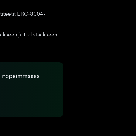
ntiteetit ERC-8004-
taakseen ja todistaakseen
tin nopeimmassa