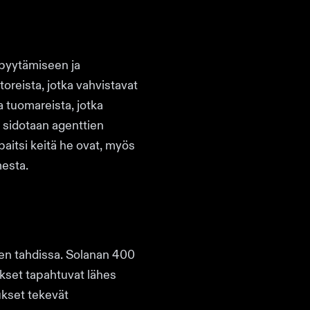
n pyytämiseen ja
toreista, jotka vahvistavat
a tuomareista, jotka
a sidotaan agenttien
paitsi keitä he ovat, myös
mesta.
den tahdissa. Solanan 400
tukset tapahtuvat lähes
ukset tekevät