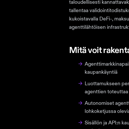
taloudellisesti kannattavak
tallentaa validointitodistuk
kukoistavalla DeFi-, maksu
agenttilähtöisen infrastru
Mitä voit rakent
→
Agenttimarkkinapaika
kaupankäyntiä
→
Luottamukseen perus
agenttien toteuttaa 
→
Autonomiset agentti
lohkoketjussa olevia
→
Sisällön ja API:n ka