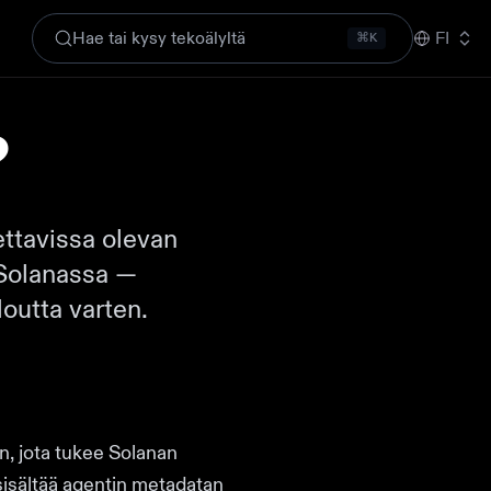
Hae tai kysy tekoälyltä
FI
⌘K
?
ettavissa olevan
n Solanassa —
outta varten.
en, jota tukee Solanan
 sisältää agentin metadatan