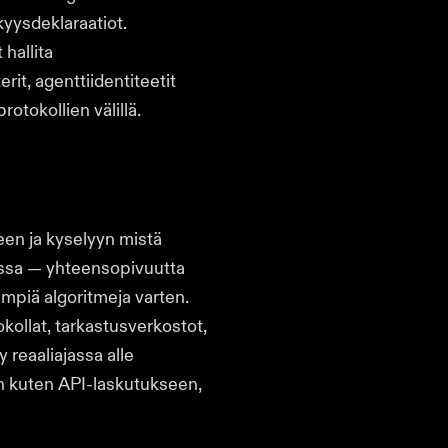
yysdeklaraatiot.
 hallita
rit, agenttiidentiteetit
otokollien välillä.
een ja kyselyyn mistä
nissa — yhteensopivuutta
empiä algoritmeja varten.
ollat, tarkastusverkostot,
reaaliajassa alle
hin kuten API-laskutukseen,