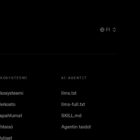
FI
EKOSYSTEEMI
AI-AGENTIT
kosysteemi
llms.txt
erkosto
llms-full.txt
apahtumat
SKILL.md
hteisö
Agentin taidot
utiset