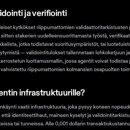
ointi ja verifiointi
 yleiset kytkökset riippumattomien validaattoritarkistuste
sitten stakerien uudelleensuorittamasta työstä, verifikaat
kelista, jotka todistavat suoritusympäristöt, tai luotetuist
äytymistä — validointitulokset tallennetaan lohkoketjuun j
kerrostetun luottamusmallin, jossa agentit voivat todistaa 
n vahvistettu riippumattomien kolmansien osapuolten toi
ntin infrastruktuurille?
nkäynti vaatii infrastruktuuria, joka pysyy koneen nopeu
, että identiteettihaut, maineen kyselyt ja validointitarkis
teissa tai tunneissa. Alle 0,001 dollarin transaktiokustann