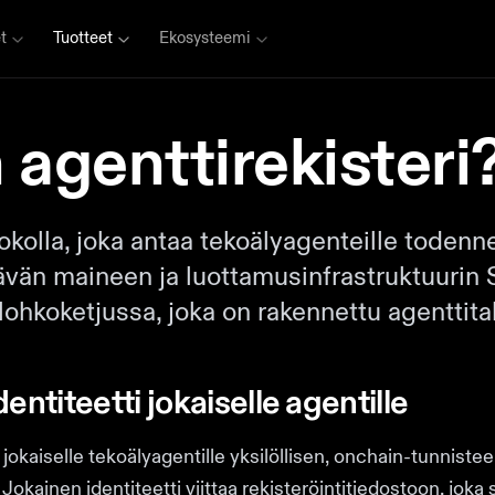
t
Tuotteet
Ekosysteemi
 agenttirekisteri
okolla, joka antaa tekoälyagenteille todenn
ettävän maineen ja luottamusinfrastruktuuri
lohkoketjussa, joka on rakennettu agenttital
entiteetti jokaiselle agentille
 jokaiselle tekoälyagentille yksilöllisen, onchain-tunniste
okainen identiteetti viittaa rekisteröintitiedostoon, joka