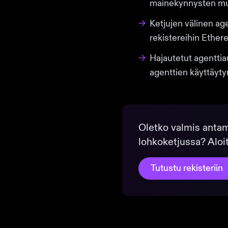
mainekynnysten m
→
Ketjujen välinen ag
rekistereihin Ethe
→
Hajautetut agenttia
agenttien käyttäyt
Oletko valmis anta
lohkoketjussa? Aloi
Tutustu rekisteriin