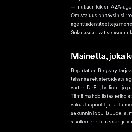
— mukaan lukien A2A-agent
Omistajuus on täysin siirret
agenttiidentiteettejä menet
Solanassa ovat sensuurinkes
Mainetta, joka 
Reputation Registry tarjoa
tahansa rekisteröidystä ag
varten DeFi-, hallinto- ja
Tämä mahdollistaa erikoist
vakuutuspoolit ja luottamu
sekunnin lopullisuudella, 
sisällön porttaukseen ja a