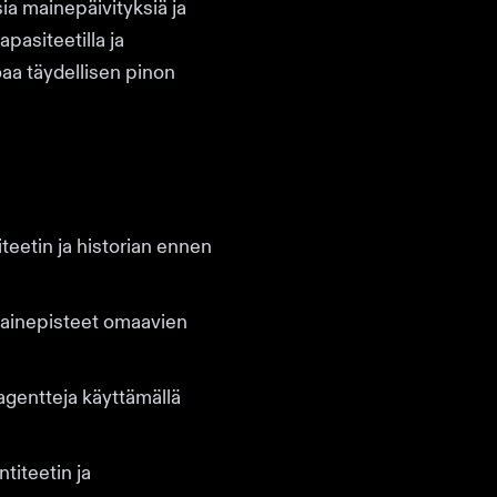
sia mainepäivityksiä ja
apasiteetilla ja
oaa täydellisen pinon
iteetin ja historian ennen
 mainepisteet omaavien
agentteja käyttämällä
titeetin ja