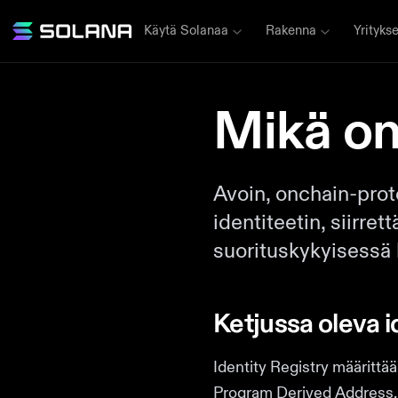
Käytä Solanaa
Rakenna
Yritykse
Mikä on
Avoin, onchain-prot
identiteetin, siirr
suorituskykyisessä 
Ketjussa oleva id
Identity Registry määrittää
Program Derived Address. J