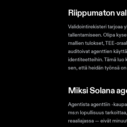
Riippumaton valid
Validointirekisteri tarjoaa
tallentamiseen. Olipa kyse 
mallien tulokset, TEE-oraak
auditoivat agenttien käytt
identiteetteihin. Tämä luo 
sen, että heidän työnsä o
Miksi Solana age
Agentista agenttiin -kaupa
ms:n lopullisuus tarkoittaa
reaaliajassa — eivät minuu