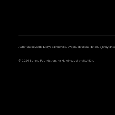
Avustukset
Media Kit
Työpaikat
Vastuuvapauslauseke
Tietosuojakäytänt
© 2026 Solana Foundation. Kaikki oikeudet pidätetään.