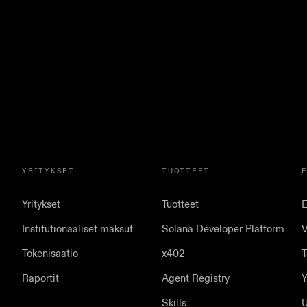
YRITYKSET
TUOTTEET
Yritykset
Tuotteet
E
Institutionaaliset maksut
Solana Developer Platform
V
Tokenisaatio
x402
T
Raportit
Agent Registry
Y
Skills
U