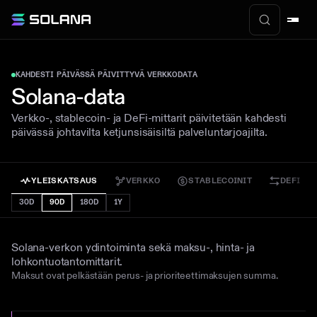
KAHDESTI PÄIVÄSSÄ PÄIVITTYVÄ VERKKODATA
Solana-data
Verkko-, stablecoin- ja DeFi-mittarit päivitetään kahdesti
päivässä johtavilta ketjunsisäisiltä palveluntarjoajilta.
YLEISKATSAUS
VERKKO
STABLECOINIT
DEFI
30D
90D
180D
1Y
Yleiskatsaus
Solana-verkon ydintoiminta sekä maksu-, hinta- ja
lohkontuotantomittarit.
Maksut ovat pelkästään perus- ja prioriteettimaksujen summa.