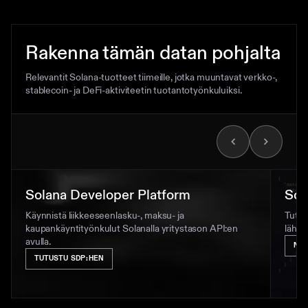
Rakenna tämän datan pohjalta
Relevantit Solana-tuotteet tiimeille, jotka muuntavat verkko-,
stablecoin- ja DeFi-aktiviteetin tuotantotyönkuluiksi.
Solana Developer Platform
Sol
Käynnistä liikkeeseenlasku-, maksu- ja
Tutus
kaupankäyntityönkulut Solanalla yritystason API:en
lähde
avulla.
NÄ
TUTUSTU SDP:HEN