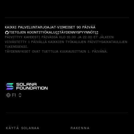
KAIKKI PALVELUNTARJOAJAT
VIIMEISET 90 PÄIVÄÄ
TIETOJEN KOONTITYÖKALU
TÄYDENNYSPYYNNÖT
PÄIVITTYY KAHDESTI PÄIVÄSSÄ KLO 10.00 JA 22.00 ET JÄLKEEN
VIIVÄSTETTY 1 PÄIVÄLLÄ KAIKKIEN TYÖKALUJEN PÄIVITYSAIKATAULUJEN
TUKEMISEKSI.
TÄYDENNYKSET OVAT TUETTUJA KUUKAUSITTAIN 1. PÄIVÄNÄ.
FI
KÄYTÄ SOLANAA
RAKENNA