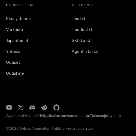
EKOSYSTEEMI
AI-AGENTIT
Ekosysteemi
llms.txt
Verkosto
llms-full.txt
Tapahtumat
SKILL.md
Yhteisö
Agentin taidot
Uutiset
Uutiskirje
Avustukset
Media Kit
Työpaikat
Vastuuvapauslauseke
Tietosuojakäytäntö
© 2026 Solana Foundation. Kaikki oikeudet pidätetään.