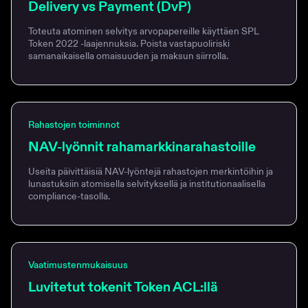
Delivery vs Payment (DvP)
Toteuta atominen selvitys arvopapereille käyttäen SPL
Token 2022 -laajennuksia. Poista vastapuoliriski
samanaikaisella omaisuuden ja maksun siirrolla.
Rahastojen toiminnot
NAV-lyönnit rahamarkkinarahastoille
Useita päivittäisiä NAV-lyöntejä rahastojen merkintöihin ja
lunastuksiin atomisella selvityksellä ja institutionaalisella
compliance-tasolla.
Vaatimustenmukaisuus
Luvitetut tokenit Token ACL:llä