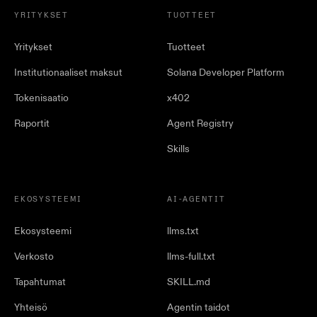
YRITYKSET
TUOTTEET
Yritykset
Tuotteet
Institutionaaliset maksut
Solana Developer Platform
Tokenisaatio
x402
Raportit
Agent Registry
Skills
EKOSYSTEEMI
AI-AGENTIT
Ekosysteemi
llms.txt
Verkosto
llms-full.txt
Tapahtumat
SKILL.md
Yhteisö
Agentin taidot