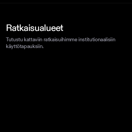
Ratkaisualueet
Tutustu kattaviin ratkaisuihimme institutionaalisiin
käyttötapauksiin.
Tokenisaatio
Tokenisoi mikä tahansa omaisuuserä
institutionaalitason vaatimustenmukaisuudella.
Vakaat kolikot
Lanseeraa oma vakaa kolikkosi sisäänrakennetulla
vaatimustenmukaisuudella.