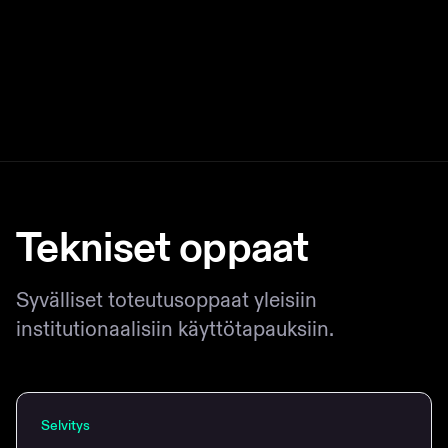
Institutionaaliset maksut
Siirrä rahaa maailmanlaajuisesti lähes nollakuluilla.
Tekniset oppaat
Syvälliset toteutusoppaat yleisiin
institutionaalisiin käyttötapauksiin.
Selvitys