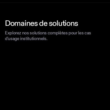
Domaines de solutions
Explorez nos solutions complètes pour les cas
d'usage institutionnels.
Tokenisation
Tokenisez n'importe quel actif avec une conformité
de niveau institutionnel.
Stablecoins
Lancez votre propre stablecoin avec conformité
intégrée.