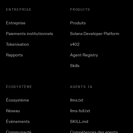
ENTREPRISE
PRODUITS
Entreprise
Produits
Paiements institutionnels
Solana Developer Platform
Tokenisation
x402
Rapports
Agent Registry
Skills
ÉCOSYSTÈME
AGENTS IA
Écosystème
llms.txt
Réseau
llms-full.txt
Événements
SKILL.md
Communauté
Compétences des agents