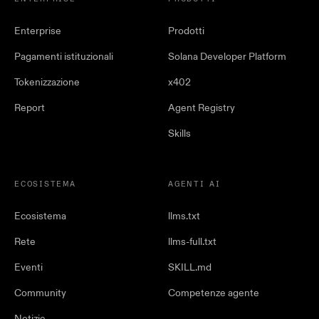
Enterprise
Prodotti
Pagamenti istituzionali
Solana Developer Platform
Tokenizzazione
x402
Report
Agent Registry
Skills
ECOSISTEMA
AGENTI AI
Ecosistema
llms.txt
Rete
llms-full.txt
Eventi
SKILL.md
Community
Competenze agente
Notizie