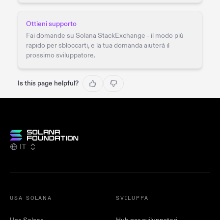
Ottieni supporto
Fai domande su Solana StackExchange - il modo più
rapido per sbloccarti, e la tua domanda aiuterà il
prossimo sviluppatore.
Is this page helpful?
IT
USA SOLANA
SVILUPPA