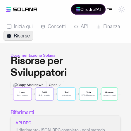
Chiedi all'AI
Inizia qui
Concetti
API
Finanza
Risorse
Documentazione Solana
Risorse per
Sviluppatori
Copy Markdown
Open
Riferimenti
API RPC
Il riferimento JSON-RPC completo - ogni metodo