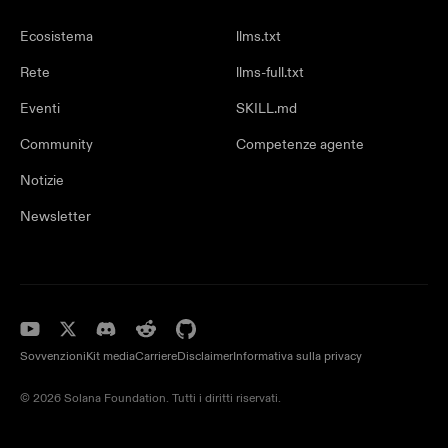
Ecosistema
llms.txt
Rete
llms-full.txt
Eventi
SKILL.md
Community
Competenze agente
Notizie
Newsletter
Sovvenzioni
Kit media
Carriere
Disclaimer
Informativa sulla privacy
© 2026 Solana Foundation. Tutti i diritti riservati.