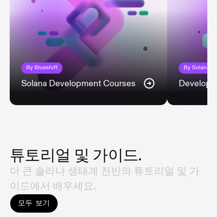
By
Blueshift
By
Solana F
Solana Development Courses
Develope
튜토리얼 및 가이드.
더 큰 솔라나 생태계 전반의 튜토리얼 및 가
이드에서 배우세요.
모두 보기