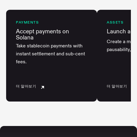
PAYMENTS
ASSETS
Accept payments on
Launch a T
Solana
Create a mint
Take stablecoin payments with
pausability, an
instant settlement and sub-cent
fees.
더 알아보기
더 알아보기