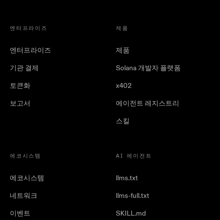
엔터프라이즈
제품
엔터프라이즈
제품
기관 결제
Solana 개발자 플랫폼
토큰화
x402
보고서
에이전트 레지스트리
스킬
에코시스템
AI 에이전트
에코시스템
llms.txt
네트워크
llms-full.txt
이벤트
SKILL.md