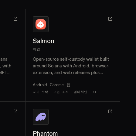
Salmon
지갑
lana
Open-source self-custody wallet built
, with
around Solana with Android, browser-
 NFT
extension, and web releases plus
lnet
Bitcoin support, swaps, and bridges
Android · Chrome · 웹
app
자기 수탁 · 오픈 소스 · 멀티체인
· +1
Phantom