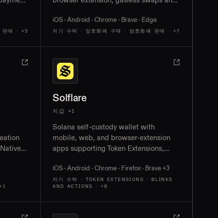
 payment
browser extension, gasless swaps and
sends, shareable payment links, fiat
iOS · Android · Chrome · Brave · Edge
rrencies
on- and off-ramps, and hardware-
wallet support
 판매
· +5
자기 수탁 · 암호화폐 구매 · 암호화폐 판매
· +7
Solflare
지갑 +1
Solana self-custody wallet with
eation
mobile, web, and browser-extension
 Native
apps supporting Token Extensions,
 support
Actions and Blinks, Solana Pay,
iOS · Android · Chrome · Firefox · Brave
+3
staking, and NFTs, plus the Solflare
Shield hardware card and a gasless
자기 수탁 · TOKEN EXTENSIONS · BLINKS
+1
AND ACTIONS
· +8
USDC Mastercard debit card