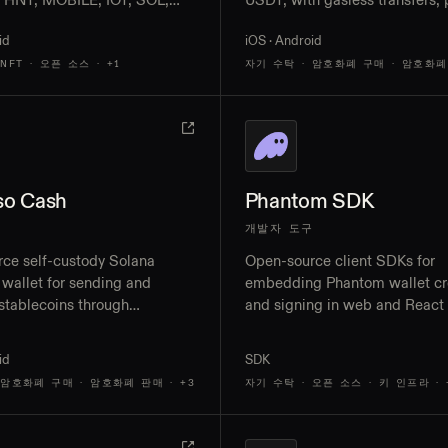
 HNT, MOBILE, IOT, SOL,
USDT, with gasless transfers,
with Hotspot NFT transfers,
links, bank withdrawals, and
id
iOS · Android
aims, and governance voting
MoneyGram cash-out in 184 cu
NFT · 오픈 소스
· +1
자기 수탁 · 암호화폐 구매 · 암호화폐
so Cash
Phantom SDK
개발자 도구
ce self-custody Solana
Open-source client SDKs for
wallet for sending and
embedding Phantom wallet cr
 stablecoins through
and signing in web and React
links, with integrated fiat on-
apps, with full Solana network
amps
and social-login onboarding
id
SDK
 암호화폐 구매 · 암호화폐 판매
· +3
자기 수탁 · 오픈 소스 · 키 인프라
· 