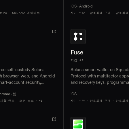
cash-outs, and exportable wal
iOS · Android
MPC · SOLANA 네이티브
자기 수탁 · 암호화폐 구매 · 암호화폐
Fuse
지갑 +1
ce self-custody Solana
Solana smart wallet on Squad
th browser, web, and Android
Protocol with multifactor appr
mart-account security,
and recovery keys, programma
ble spending caps, and
spending limits, sponsored
Chrome · 웹
iOS
n allowlists
transactions, SOL staking, ban
ramps, and a virtual Visa card
 지출 한도 · 오픈 소스
· +1
자기 수탁 · 암호화폐 구매 · 암호화폐