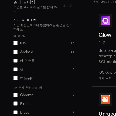
결과 필터링
전체 158개 
초기화
조건을 추가하여 결과를 좁혀보세
요.
기기 및 플랫폼
지갑에 접근하거나 통합하려는 환경을 선택
하세요.
Glow
앱 및 기기
지갑
iOS
15
Solana-na
Android
15
desktop b
데스크톱
1
SOL staki
token bur
웹
8
iOS · Androi
Ledger Na
하드웨어
3
자기 수탁 ·
브라우저 확장 프로그램
Chrome
9
Firefox
2
Brave
Unrugg
4