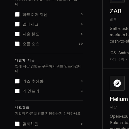
다.
ZAR
하드웨어 지원
9
결제
멀티시그
4
Self-cust
지출 한도
5
markets h
cash-to-s
오픈 소스
10
merchant 
iOS · Andro
cash-out 
자기 수탁 ·
개발자 기능
앱에 지갑 경험을 구축하기 위한 인프라입니
다.
가스 추상화
9
키 인프라
3
Helium
지갑
네트워크
지갑이 다른 체인도 지원하는지 선택하세요.
Open-sour
Solana-ba
멀티체인
5