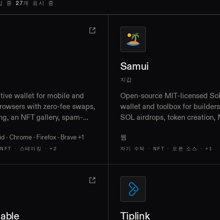
지갑 중
27
개 표시 중
Samui
지갑
tive wallet for mobile and
Open-source MIT-licensed So
rowsers with zero-fee swaps,
wallet and toolbox for builders
ng, an NFT gallery, spam-
SOL airdrops, token creation,
ning that earns SOL, and
management, devnet and loca
d · Chrome · Firefox · Brave
+1
웹
no X signing
switching, and a hosted web 
 NFT · 스테이킹
· +2
자기 수탁 · NFT · 오픈 소스
· +1
able
Tiplink