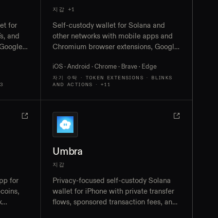
지갑 +1
et for
Self-custody wallet for Solana and
s, and
other networks with mobile apps and
 Google-
Chromium browser extensions, Google
eckout
and Apple account recovery, gasless
iOS · Android · Chrome · Brave · Edge
r dApp
Solana transactions, and in-app crypto
purchases plus bank cash-out for
자기 수탁 · TOKEN EXTENSIONS · BLINKS
+3
AND ACTIONS
· +11
eligible US users
Umbra
지갑
pp for
Privacy-focused self-custody Solana
coins,
wallet for iPhone with private transfer
k
flows, sponsored transaction fees, and
, bank
SPL and Token-2022 asset support