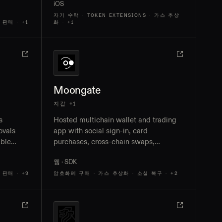
iOS
let keys
자기 수탁 · TOKEN EXTENSIONS · 가스 추상
 판매
· +1
화
· +1
Moongate
지갑 +1
s
Hosted multichain wallet and trading
ovals
app with social sign-in, card
ble
purchases, cross-chain swaps,
tokenized assets, and an SDK for
웹 · SDK
k on/off-
embedding its wallet experience in
other apps
 판매
· +9
암호화폐 구매 · 가스 추상화 · 소셜 복구
· +2