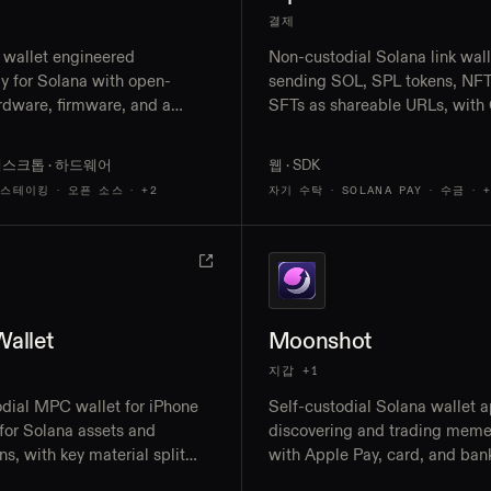
결제
wallet engineered
Non-custodial Solana link wall
ly for Solana with open-
sending SOL, SPL tokens, NFT
rdware, firmware, and a
SFTs as shareable URLs, with
n app for macOS, Windows,
login claiming, Solana Pay ch
 Android, including validator
flows, and a wallet adapter fo
· 데스크톱 · 하드웨어
웹 · SDK
sign-in
 스테이킹 · 오픈 소스
· +2
자기 수탁 · SOLANA PAY · 수금
· 
allet
Moonshot
지갑 +1
odial MPC wallet for iPhone
Self-custodial Solana wallet a
for Solana assets and
discovering and trading meme
ns, with key material split
with Apple Pay, card, and ban
dependently secured shares
deposits, USDC cash balances