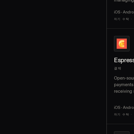
managing
and USDC 
iOS · Andro
reward cl
자기 수탁 · 
Espres
결제
Open-sour
payments 
receiving
shareable 
and off-r
iOS · Andro
자기 수탁 ·