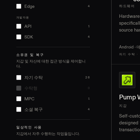
Edge
하드웨어
4
Hardware 
개발자용
specifical
API
1
source ha
companio
SDK
4
Linux, and
Android 
staking
자기 수탁 ·
소유권 및 복구
지갑 및 자산에 대한 접근 방식을 제어합니
다.
자기 수탁
26
수탁형
0
Pump W
MPC
1
지갑
소셜 복구
4
Self-cust
designed 
일상적인 사용
transactio
지갑에서 자주 수행하는 작업들입니다.
across in