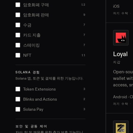
암호화폐 구매
12
iOS
자기 수탁 · 
암호화폐 판매
9
수금
7
카드 지출
7
스테이킹
7
Loyal
NFT
11
지갑
Open-sour
SOLANA 경험
wallet wi
Solana 앱, 토큰 및 결제를 위한 기능입니다.
access, s
Token Extensions
3
configura
Android · 
destinatio
Blinks and Actions
2
자기 수탁 ·
Solana Pay
3
보안 및 공동 제어
자산, 팀 및 재무를 위한 추가 보호 기능입니