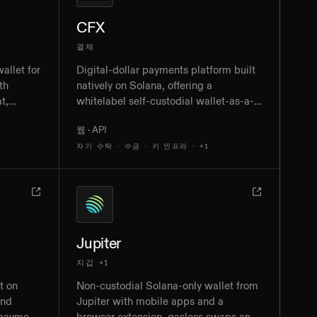
CFX
결제
allet for
Digital-dollar payments platform built
th
natively on Solana, offering a
t,
whitelabel self-custodial wallet-as-a-
equests
service, the MoveUSD stablecoin,
웹 · API
USDC and USDT settlement, and REST
APIs for payouts across 220+ markets
자기 수탁 · 수금 · 키 인프라
· +1
Jupiter
지갑 +1
t on
Non-custodial Solana-only wallet from
and
Jupiter with mobile apps and a