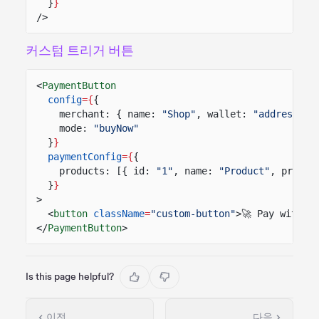
}
}
/>
커스텀 트리거 버튼
<
PaymentButton
config
={
{
merchant: { name:
"Shop"
, wallet:
"address"
}
mode:
"buyNow"
}
}
paymentConfig
={
{
products: [{ id:
"1"
, name:
"Product"
, price:
}
}
>
<
button
className
=
"custom-button"
>🚀 Pay with S
</
PaymentButton
>
Is this page helpful?
이전
다음