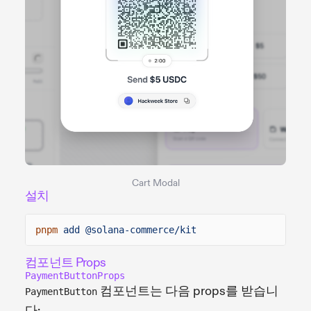
Cart Modal
설치
pnpm
add @solana-commerce/kit
컴포넌트 Props
PaymentButtonProps
컴포넌트는 다음 props를 받습니
PaymentButton
다: