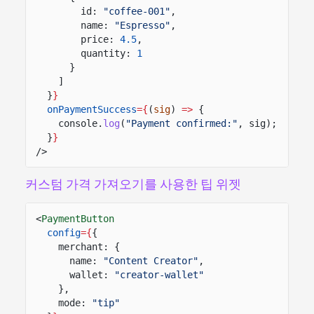
id:
"coffee-001"
,
name:
"Espresso"
,
price:
4.5
,
quantity:
1
}
]
}
}
onPaymentSuccess
={
(
sig
)
=>
{
console.
log
(
"Payment confirmed:"
, sig);
}
}
/>
커스텀 가격 가져오기를 사용한 팁 위젯
<
PaymentButton
config
={
{
merchant: {
name:
"Content Creator"
,
wallet:
"creator-wallet"
},
mode:
"tip"