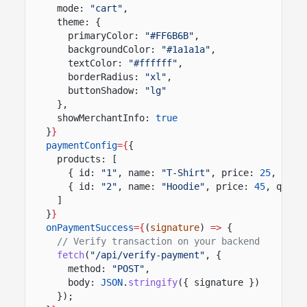
mode:
"cart"
,
theme: {
primaryColor:
"#FF6B6B"
,
backgroundColor:
"#1a1a1a"
,
textColor:
"#ffffff"
,
borderRadius:
"xl"
,
buttonShadow:
"lg"
},
showMerchantInfo:
true
}
}
paymentConfig
={
{
products: [
{ id:
"1"
, name:
"T-Shirt"
, price:
25
, quan
{ id:
"2"
, name:
"Hoodie"
, price:
45
, quant
]
}
}
onPaymentSuccess
={
(
signature
)
=>
{
// Verify transaction on your backend
fetch
(
"/api/verify-payment"
, {
method:
"POST"
,
body:
JSON
.
stringify
({ signature })
});