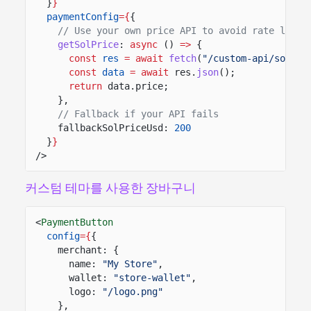
}
}
paymentConfig
={
{
// Use your own price API to avoid rate limit
getSolPrice
:
async
()
=>
{
const
res
= await
fetch
(
"/custom-api/solana
const
data
= await
res.
json
();
return
data.price;
},
// Fallback if your API fails
fallbackSolPriceUsd:
200
}
}
/>
커스텀 테마를 사용한 장바구니
<
PaymentButton
config
={
{
merchant: {
name:
"My Store"
,
wallet:
"store-wallet"
,
logo:
"/logo.png"
},