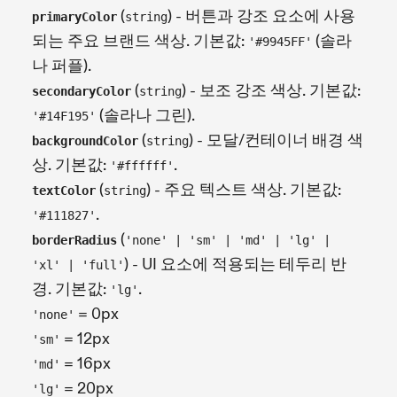
(
) - 버튼과 강조 요소에 사용
primaryColor
string
되는 주요 브랜드 색상. 기본값:
(솔라
'#9945FF'
나 퍼플).
(
) - 보조 강조 색상. 기본값:
secondaryColor
string
(솔라나 그린).
'#14F195'
(
) - 모달/컨테이너 배경 색
backgroundColor
string
상. 기본값:
.
'#ffffff'
(
) - 주요 텍스트 색상. 기본값:
textColor
string
.
'#111827'
(
borderRadius
'none' | 'sm' | 'md' | 'lg' |
) - UI 요소에 적용되는 테두리 반
'xl' | 'full'
경. 기본값:
.
'lg'
= 0px
'none'
= 12px
'sm'
= 16px
'md'
= 20px
'lg'