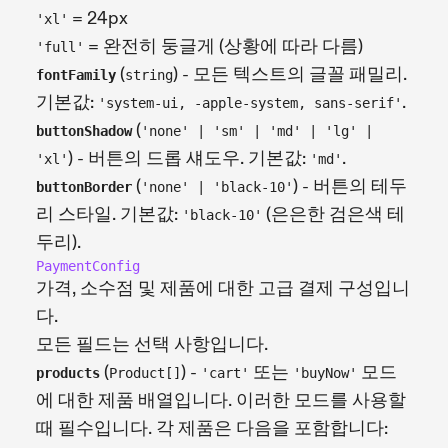
= 24px
'xl'
= 완전히 둥글게 (상황에 따라 다름)
'full'
(
) - 모든 텍스트의 글꼴 패밀리.
fontFamily
string
기본값:
.
'system-ui, -apple-system, sans-serif'
(
buttonShadow
'none' | 'sm' | 'md' | 'lg' |
) - 버튼의 드롭 섀도우. 기본값:
.
'xl'
'md'
(
) - 버튼의 테두
buttonBorder
'none' | 'black-10'
리 스타일. 기본값:
(은은한 검은색 테
'black-10'
두리).
PaymentConfig
가격, 소수점 및 제품에 대한 고급 결제 구성입니
다.
모든 필드는 선택 사항입니다.
(
) -
또는
모드
products
Product[]
'cart'
'buyNow'
에 대한 제품 배열입니다. 이러한 모드를 사용할
때 필수입니다. 각 제품은 다음을 포함합니다: