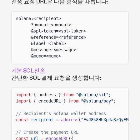
전송 요청 URL은 다음 형식을 따릅니다:
solana:<recipient>
?amount=<amount>
&spl-token=<spl-token>
&reference=<reference>
&label=<label>
&message=<message>
&memo=<memo>
기본 SOL 전송
간단한 SOL 결제 요청을 생성합니다:
import
{ address }
from
"@solana/kit"
;
import
{ encodeURL }
from
"@solana/pay"
;
// Recipient's Solana wallet address
const
recipient
=
address
(
"FvJ8k8HhXp4a3zQyFMZd4F
// Create the payment URL
const
url
=
encodeURL
({