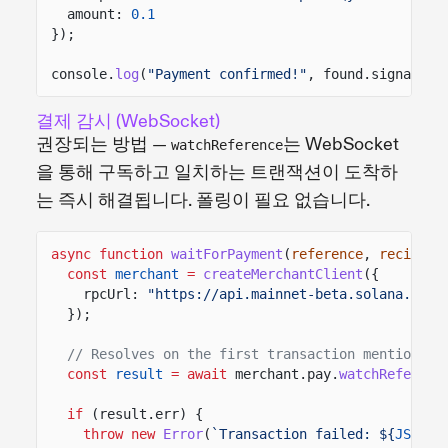
amount:
0.1
});
console.
log
(
"Payment confirmed!"
, found.signature
결제 감시 (WebSocket)
권장되는 방법 —
는 WebSocket
watchReference
을 통해 구독하고 일치하는 트랜잭션이 도착하
는 즉시 해결됩니다. 폴링이 필요 없습니다.
async function
waitForPayment
(
reference
,
recipien
const
merchant
=
createMerchantClient
({
rpcUrl:
"https://api.mainnet-beta.solana.com"
});
// Resolves on the first transaction mentioning
const
result
= await
merchant.pay.
watchReferenc
if
(result.err) {
throw new
Error
(
`Transaction failed: ${
JSON
.
s