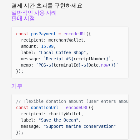
결제 시간 초과를 구현하세요
일반적인 사용 사례
판매 시점
const
posPayment
=
encodeURL
({
recipient: merchantWallet,
amount:
15.99
,
label:
"Local Coffee Shop"
,
message:
`Receipt #${
receiptNumber
}`
,
memo:
`POS-${
terminalId
}-${
Date
.
now
()}`
});
기부
// Flexible donation amount (user enters amount i
const
donationUrl
=
encodeURL
({
recipient: charityWallet,
label:
"Save the Ocean"
,
message:
"Support marine conservation"
});