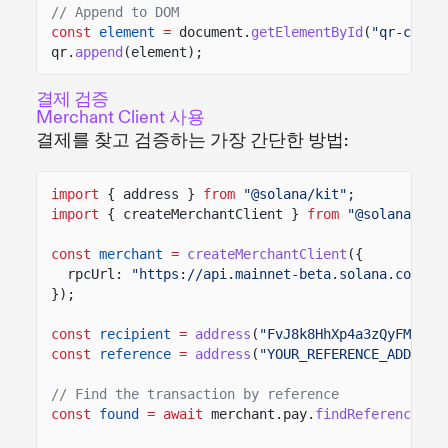
// Append to DOM
const
element
=
document.
getElementById
(
"qr-code"
qr.
append
(element);
결제 검증
Merchant Client 사용
결제를 찾고 검증하는 가장 간단한 방법:
import
{ address }
from
"@solana/kit"
;
import
{ createMerchantClient }
from
"@solana/pay
const
merchant
=
createMerchantClient
({
rpcUrl:
"https://api.mainnet-beta.solana.com"
});
const
recipient
=
address
(
"FvJ8k8HhXp4a3zQyFMZd4F
const
reference
=
address
(
"YOUR_REFERENCE_ADDRESS
// Find the transaction by reference
const
found
= await
merchant.pay.
findReference
(re