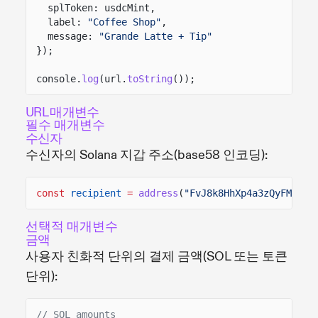
splToken: usdcMint,
label:
"Coffee Shop"
,
message:
"Grande Latte + Tip"
});
console.
log
(url.
toString
());
URL 매개변수
필수 매개변수
수신자
수신자의 Solana 지갑 주소(base58 인코딩):
const
recipient
=
address
(
"FvJ8k8HhXp4a3zQyFMZd4F
선택적 매개변수
금액
사용자 친화적 단위의 결제 금액(SOL 또는 토큰
단위):
// SOL amounts