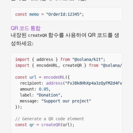
const
memo
=
"OrderId:12345"
;
QR 코드 통합
내장된
함수를 사용하여 QR 코드를 생
createQR
성하세요:
import
{ address }
from
"@solana/kit"
;
import
{ encodeURL, createQR }
from
"@solana/pay"
const
url
=
encodeURL
({
recipient:
address
(
"FvJ8k8HhXp4a3zQyFMZd4FvEqcY
amount:
0.05
,
label:
"Donation"
,
message:
"Support our project"
});
// Generate a QR code element
const
qr
=
createQR
(url);