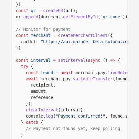
});
const
qr
=
createQR
(url);
qr.
append
(document.
getElementById
(
"qr-code"
));
// Monitor for payment
const
merchant
=
createMerchantClient
({
rpcUrl:
"https://api.mainnet-beta.solana.com"
});
const
interval
=
setInterval
(
async
()
=>
{
try
{
const
found
= await
merchant.pay.
findReferenc
await
merchant.pay.
validateTransfer
(found.sig
recipient,
amount,
reference
});
clearInterval
(interval);
console.
log
(
"Payment confirmed!"
, found.signa
}
catch
{
// Payment not found yet, keep polling
}