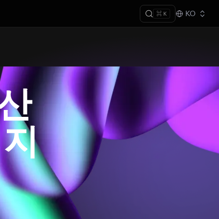
KO
⌘ K
자산
 지