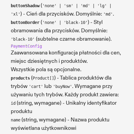
(
buttonShadow
'none' | 'sm' | 'md' | 'lg' |
) - Cień dla przycisków. Domyślnie:
.
'xl'
'md'
(
) - Styl
buttonBorder
'none' | 'black-10'
obramowania dla przycisków. Domyślnie:
(subtelne czarne obramowanie).
'black-10'
PaymentConfig
Zaawansowana konfiguracja płatności dla cen,
miejsc dziesiętnych i produktów.
Wszystkie pola są opcjonalne.
(
) - Tablica produktów dla
products
Product[]
trybów
lub
. Wymagane przy
'cart'
'buyNow'
używaniu tych trybów. Każdy produkt zawiera:
(string, wymagane) - Unikalny identyfikator
id
produktu
(string, wymagane) - Nazwa produktu
name
wyświetlana użytkownikowi