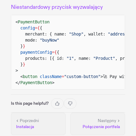
Niestandardowy przycisk wyzwalający
<
PaymentButton
config
={
{
merchant: { name:
"Shop"
, wallet:
"address"
}
mode:
"buyNow"
}
}
paymentConfig
={
{
products: [{ id:
"1"
, name:
"Product"
, price:
}
}
>
<
button
className
=
"custom-button"
>🚀 Pay with S
</
PaymentButton
>
Is this page helpful?
Poprzedni
Następny
Instalacja
Połączenie portfela