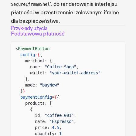
do renderowania interfejsu
SecureIframeShell
płatności w przestrzennie izolowanym iframe
dla bezpieczeństwa.
Przykłady użycia
Podstawowa płatność
<
PaymentButton
config
={
{
merchant: {
name:
"Coffee Shop"
,
wallet:
"your-wallet-address"
},
mode:
"buyNow"
}
}
paymentConfig
={
{
products: [
{
id:
"coffee-001"
,
name:
"Espresso"
,
price:
4.5
,
quantity:
1