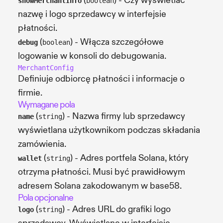
(
) - Czy wyświetlać
showMerchantInfo
boolean
nazwę i logo sprzedawcy w interfejsie
płatności.
(
) - Włącza szczegółowe
debug
boolean
logowanie w konsoli do debugowania.
MerchantConfig
Definiuje odbiorcę płatności i informacje o
firmie.
Wymagane pola
(
) - Nazwa firmy lub sprzedawcy
name
string
wyświetlana użytkownikom podczas składania
zamówienia.
(
) - Adres portfela Solana, który
wallet
string
otrzyma płatności. Musi być prawidłowym
adresem Solana zakodowanym w base58.
Pola opcjonalne
(
) - Adres URL do grafiki logo
logo
string