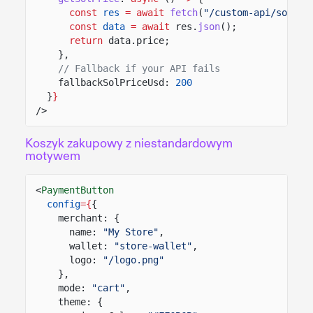
const
res
= await
fetch
(
"/custom-api/solana
const
data
= await
res.
json
();
return
data.price;
},
// Fallback if your API fails
fallbackSolPriceUsd:
200
}
}
/>
Koszyk zakupowy z niestandardowym
motywem
<
PaymentButton
config
={
{
merchant: {
name:
"My Store"
,
wallet:
"store-wallet"
,
logo:
"/logo.png"
},
mode:
"cart"
,
theme: {