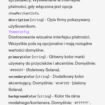
sprzedawcy. Wyświetlane w interfejsie
płatności, gdy włączona jest opcja
.
showMerchantInfo
(
) - Opis firmy pokazywany
description
string
użytkownikom.
ThemeConfig
Dostosowanie wizualne interfejsu płatności.
Wszystkie pola są opcjonalne i mają rozsądne
wartości domyślne.
(
) - Główny kolor marki
primaryColor
string
używany do przycisków i akcentów. Domyślnie:
(fioletowy Solana).
'#9945FF'
(
) - Dodatkowy kolor
secondaryColor
string
akcentujący. Domyślnie:
(zielony
'#14F195'
Solana).
(
) - Kolor tła okna
backgroundColor
string
modalnego/kontenera. Domyślnie:
.
'#ffffff'