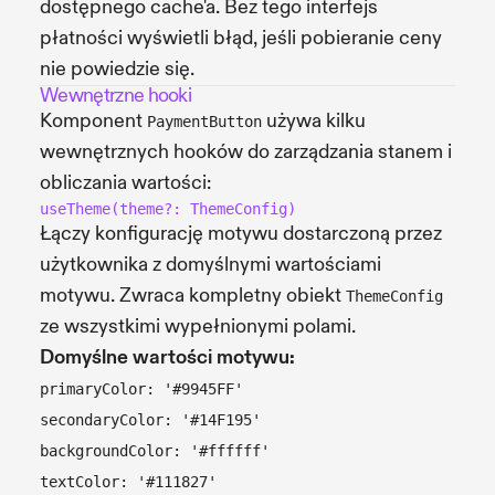
dostępnego cache'a. Bez tego interfejs
płatności wyświetli błąd, jeśli pobieranie ceny
nie powiedzie się.
Wewnętrzne hooki
Komponent
używa kilku
PaymentButton
wewnętrznych hooków do zarządzania stanem i
obliczania wartości:
useTheme(theme?: ThemeConfig)
Łączy konfigurację motywu dostarczoną przez
użytkownika z domyślnymi wartościami
motywu. Zwraca kompletny obiekt
ThemeConfig
ze wszystkimi wypełnionymi polami.
Domyślne wartości motywu:
primaryColor: '#9945FF'
secondaryColor: '#14F195'
backgroundColor: '#ffffff'
textColor: '#111827'