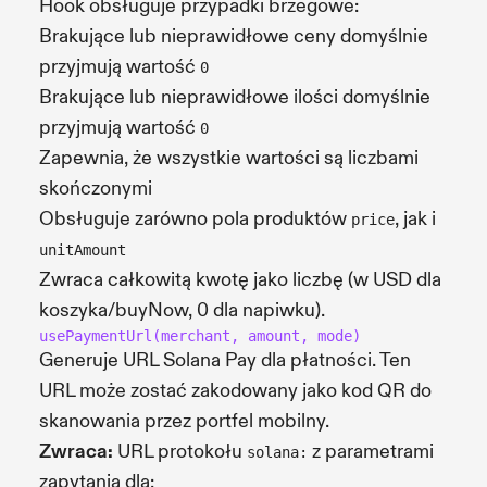
Hook obsługuje przypadki brzegowe:
Brakujące lub nieprawidłowe ceny domyślnie
przyjmują wartość
0
Brakujące lub nieprawidłowe ilości domyślnie
przyjmują wartość
0
Zapewnia, że wszystkie wartości są liczbami
skończonymi
Obsługuje zarówno pola produktów
, jak i
price
unitAmount
Zwraca całkowitą kwotę jako liczbę (w USD dla
koszyka/buyNow, 0 dla napiwku).
usePaymentUrl(merchant, amount, mode)
Generuje URL Solana Pay dla płatności. Ten
URL może zostać zakodowany jako kod QR do
skanowania przez portfel mobilny.
Zwraca:
URL protokołu
z parametrami
solana:
zapytania dla: