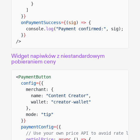
}
]
}
}
onPaymentSuccess
={
(
sig
)
=>
{
console.
log
(
"Payment confirmed:"
, sig);
}
}
/>
Widget napiwków z niestandardowym
pobieraniem ceny
<
PaymentButton
config
={
{
merchant: {
name:
"Content Creator"
,
wallet:
"creator-wallet"
},
mode:
"tip"
}
}
paymentConfig
={
{
// Use your own price API to avoid rate limit
getSolPrice
:
async
()
=>
{