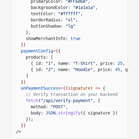
primaryColor:
"#FF6B6B"
,
backgroundColor:
"#1a1a1a"
,
textColor:
"#ffffff"
,
borderRadius:
"xl"
,
buttonShadow:
"lg"
},
showMerchantInfo:
true
}
}
paymentConfig
={
{
products: [
{ id:
"1"
, name:
"T-Shirt"
, price:
25
, quan
{ id:
"2"
, name:
"Hoodie"
, price:
45
, quant
]
}
}
onPaymentSuccess
={
(
signature
)
=>
{
// Verify transaction on your backend
fetch
(
"/api/verify-payment"
, {
method:
"POST"
,
body:
JSON
.
stringify
({ signature })
});
}
}
/>