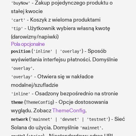
- Zakup pojedynczego produktu o
'buyNow'
stałej kwocie
- Koszyk z wieloma produktami
'cart'
- Użytkownik wybiera własną kwotę
'tip'
(darowizny/napiwki)
Pola opcjonalne
(
) - Sposób
position
'inline' | 'overlay'
wyświetlania interfejsu płatności. Domyślnie
.
'overlay'
- Otwiera się w nakładce
'overlay'
modalnej/szufladzie
- Osadzony bezpośrednio na stronie
'inline'
(
) - Opcje dostosowania
theme
ThemeConfig
wyglądu. Zobacz
ThemeConfig
.
(
) - Sieć
network
'mainnet' | 'devnet' | 'testnet'
Solana do użycia. Domyślnie
.
'mainnet'