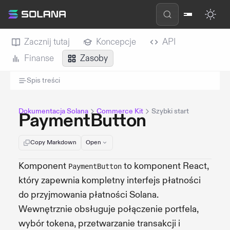
Zacznij tutaj
Koncepcje
API
Finanse
Zasoby
Spis treści
Dokumentacja Solana
Commerce Kit
Szybki start
PaymentButton
Copy Markdown
Open
Komponent
to komponent React,
PaymentButton
który zapewnia kompletny interfejs płatności
do przyjmowania płatności Solana.
Wewnętrznie obsługuje połączenie portfela,
wybór tokena, przetwarzanie transakcji i