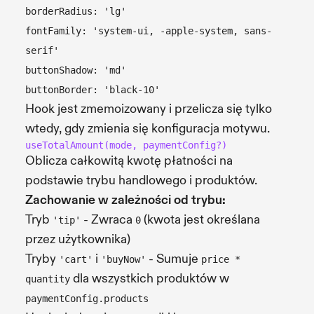
borderRadius: 'lg'
fontFamily: 'system-ui, -apple-system, sans-
serif'
buttonShadow: 'md'
buttonBorder: 'black-10'
Hook jest zmemoizowany i przelicza się tylko
wtedy, gdy zmienia się konfiguracja motywu.
useTotalAmount(mode, paymentConfig?)
Oblicza całkowitą kwotę płatności na
podstawie trybu handlowego i produktów.
Zachowanie w zależności od trybu:
Tryb
- Zwraca
(kwota jest określana
'tip'
0
przez użytkownika)
Tryby
i
- Sumuje
'cart'
'buyNow'
price *
dla wszystkich produktów w
quantity
paymentConfig.products