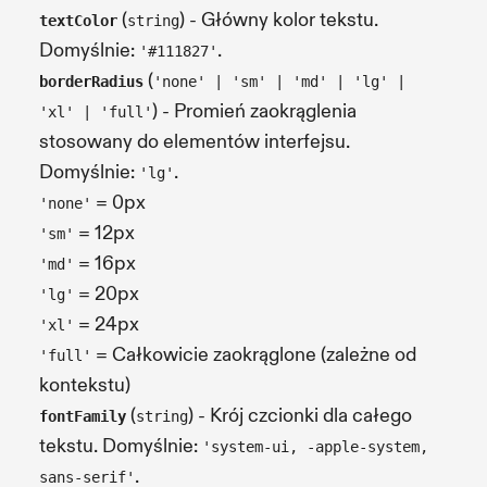
(
) - Główny kolor tekstu.
textColor
string
Domyślnie:
.
'#111827'
(
borderRadius
'none' | 'sm' | 'md' | 'lg' |
) - Promień zaokrąglenia
'xl' | 'full'
stosowany do elementów interfejsu.
Domyślnie:
.
'lg'
= 0px
'none'
= 12px
'sm'
= 16px
'md'
= 20px
'lg'
= 24px
'xl'
= Całkowicie zaokrąglone (zależne od
'full'
kontekstu)
(
) - Krój czcionki dla całego
fontFamily
string
tekstu. Domyślnie:
'system-ui, -apple-system,
.
sans-serif'