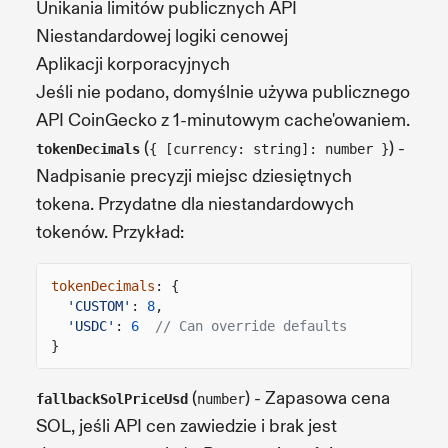
Unikania limitów publicznych API
Niestandardowej logiki cenowej
Aplikacji korporacyjnych
Jeśli nie podano, domyślnie używa publicznego
API CoinGecko z 1-minutowym cache'owaniem.
(
) -
tokenDecimals
{ [currency: string]: number }
Nadpisanie precyzji miejsc dziesiętnych
tokena. Przydatne dla niestandardowych
tokenów. Przykład:
tokenDecimals
: {
'CUSTOM'
:
8
,
'USDC'
:
6
// Can override defaults
}
(
) - Zapasowa cena
fallbackSolPriceUsd
number
SOL, jeśli API cen zawiedzie i brak jest