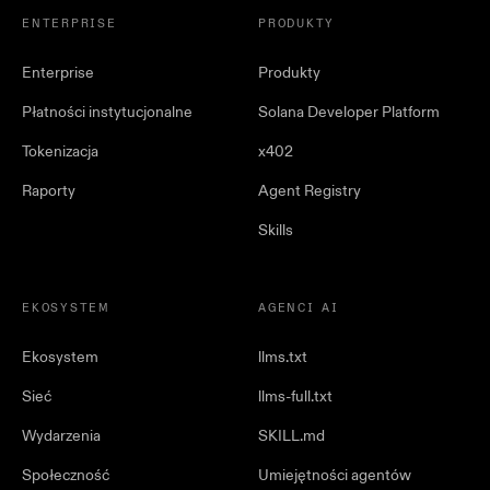
ENTERPRISE
PRODUKTY
Enterprise
Produkty
Płatności instytucjonalne
Solana Developer Platform
Tokenizacja
x402
Raporty
Agent Registry
Skills
EKOSYSTEM
AGENCI AI
Ekosystem
llms.txt
Sieć
llms-full.txt
Wydarzenia
SKILL.md
Społeczność
Umiejętności agentów