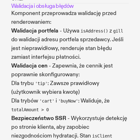
Walidacja i obsługa błędów
Komponent przeprowadza walidację przed
renderowaniem:
Walidacja portfela
- Używa
z
isAddress()
gill
do walidacji adresu portfela sprzedawcy. Jeśli
jest nieprawidłowy, renderuje stan błędu
zamiast interfejsu płatności.
Walidacja cen
- Zapewnia, że cennik jest
poprawnie skonfigurowany:
Dla trybu
: Zawsze prawidłowy
'tip'
(użytkownik wybiera kwotę)
Dla trybów
i
: Waliduje, że
'cart'
'buyNow'
totalAmount > 0
Bezpieczeństwo SSR
- Wykorzystuje detekcję
po stronie klienta, aby zapobiec
niezgodnościom hydratacji. Stan
isClient