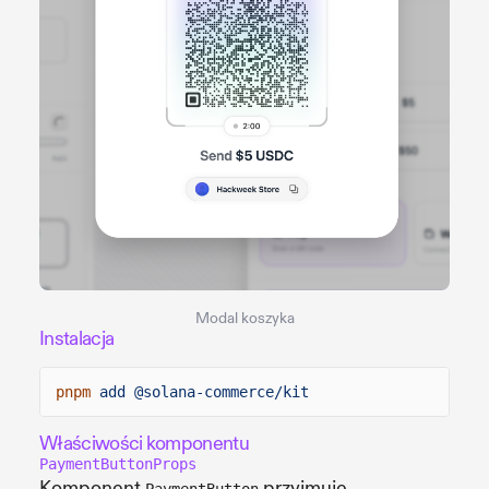
Modal koszyka
Instalacja
pnpm
add @solana-commerce/kit
Właściwości komponentu
PaymentButtonProps
Komponent
przyjmuje