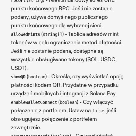
(
) - Niestandardowy adres URL
rpcUrl
string
punktu końcowego RPC. Jeśli nie zostanie
podany, używa domyślnego publicznego
punktu końcowego dla wybranej sieci.
(
) - Tablica adresów mint
allowedMints
string[]
tokenów w celu ograniczenia metod płatności.
Jeśli nie zostanie podana, dostępne są
wszystkie obsługiwane tokeny (SOL, USDC,
USDT).
(
) - Określa, czy wyświetlać opcję
showQR
boolean
płatności kodem QR. Przydatne w przypadku
urządzeń mobilnych i integracji z Solana Pay.
(
) - Czy włączyć
enableWalletConnect
boolean
połączenie z portfelem. Ustaw na
, jeśli
false
obsługujesz połączenie z portfelem
zewnętrznie.